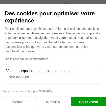
Rue le Bouvier, Bourg-la-Reine
Bureau privé • coworking
Des cookies pour optimiser votre
2
4 postes • 16 m
expérience
2 548 €
par mois
Plateforme de Gestion du Consentem
Pour améliorer votre expérience sur Ubiq, nous utilisons des cookies
et technologies similaires servant à mesurer l'audience, à comprendre
et personnaliser votre navigation. Avec votre accord, nous utilisons
des cookies pour stocker, consulter et traiter des données
Dispo
personnelles telles que votre visite sur ce site internet, et les
Axeptio consent
identifiants de cookie.
Lire la politique de confidentialité
Voici pourquoi nous utilisons des cookies.
Nos cookies
Rue le Bouvier, Bourg-la-Reine
Consentements certifiés par
Bureau privé • coworking
2
4 postes • 16 m
Fermer
Je choisis
OK pour moi