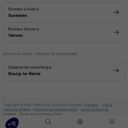
Bureaux à louer à
Suresnes
Bureaux à louer à
Vanves
BOURG-LA-REINE - ESPACES DE COWORKING
Espaces de coworking à
Bourg-la-Reine
Copyright © 2012-2026 Ubiq. Tous droits réservés.
À propos
CGU &
mentions légales
Politique de confidentialité
Guide location de
bureaux
Guide du coworking à Paris