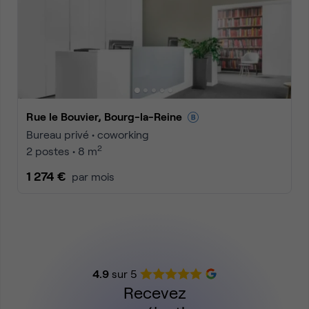
Rue le Bouvier, Bourg-la-Reine
Bureau privé • coworking
2
2 postes • 8 m
1 274 €
par mois
4.9
sur 5
Recevez