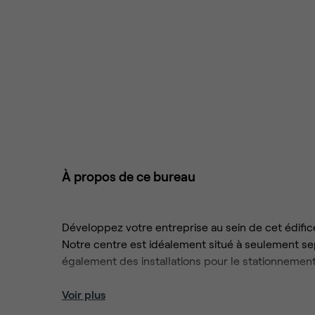
À propos de ce bureau
Développez votre entreprise au sein de cet édifice
Notre centre est idéalement situé à seulement sep
également des installations pour le stationnement
Profitez de la liberté de travailler selon vos préf
Voir plus
généreux de ce centre, qui offre également des s