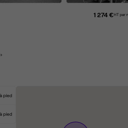
1 274 €
HT par 
à pied
 à pied