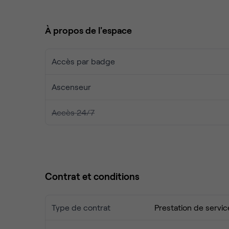
collègues à l'une des brasseries locales, ou bien
parc de Sceaux, situé à proximité.
À propos de l'espace
Accès par badge
Ascenseur
Accès 24/7
Contrat et conditions
Type de contrat
Prestation de servic