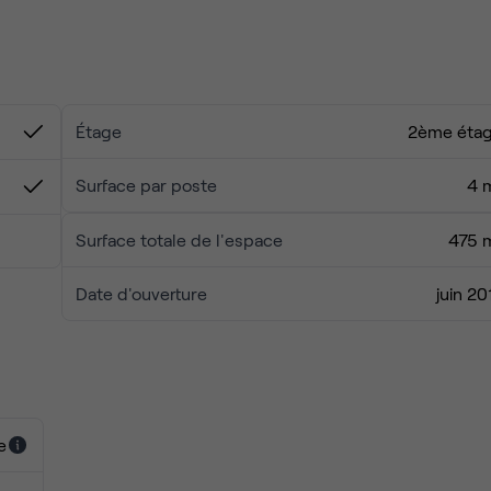
 nourrissez votre créativité en vous promenant dans le charman
Étage
2ème éta
Surface par poste
4 
Surface totale de l'espace
475 
Date d'ouverture
juin 20
e