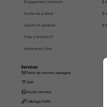
Engagement minimum
3 
Durée de préavis
2 
Dépôt de garantie
2 
Frais d'entrée HT
Honoraires Ubiq
Services
Salle de réunion partagée
Wifi
Accès serveur
Câblage RJ45