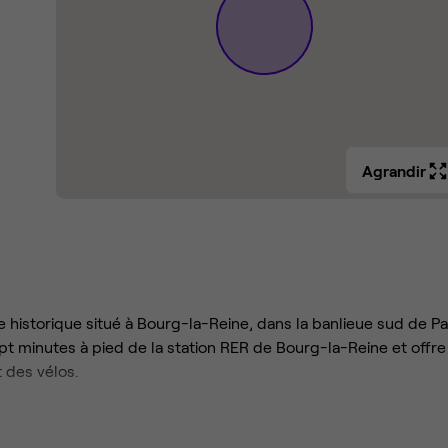
Agrandir
 historique situé à Bourg-la-Reine, dans la banlieue sud de Par
t minutes à pied de la station RER de Bourg-la-Reine et offre
 des vélos.
érences, que ce soit sur la terrasse ensoleillée ou dans l'open s
ervices de crèche. Pendant la pause déjeuner, conviez vos