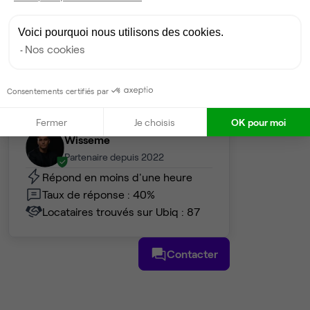
2 548 €
Dispo
Voici pourquoi nous utilisons des cookies.
Nos cookies
Voir tout
Consentements certifiés par
Gestionnaire de l'espace
Fermer
Je choisis
OK pour moi
Wisseme
Partenaire depuis 2022
Répond en moins d'une heure
Taux de réponse : 40%
Locataires trouvés sur Ubiq : 87
Contacter