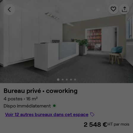
Bureau privé •
coworking
4 postes
•
16 m²
Dispo immédiatement
Voir 12 autres bureaux dans cet espace
2 548 €
HT par mois