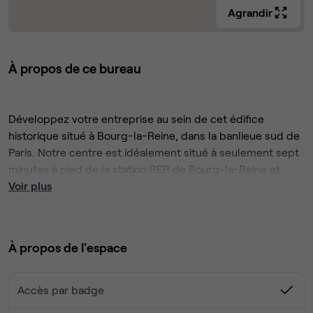
Agrandir
À propos de ce bureau
Développez votre entreprise au sein de cet édifice
historique situé à Bourg-la-Reine, dans la banlieue sud de
Paris. Notre centre est idéalement situé à seulement sept
minutes à pied de la station RER de Bourg-la-Reine et
offre également des installations pour le stationnement
Voir plus
des vélos.
Profitez de la liberté de travailler selon vos préférences,
que ce soit sur la terrasse ensoleillée ou dans l'open
À propos de l'espace
space généreux de ce centre, qui offre également des
services de crèche. Pendant la pause déjeuner, conviez
vos collègues à l'une des brasseries locales, ou bien
Accès par badge
nourrissez votre créativité en vous promenant dans le