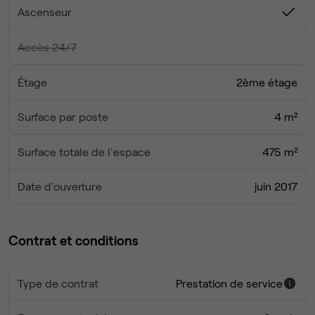
charmant parc de Sceaux, situé à proximité.
Ascenseur
Accès 24/7
Étage
2ème étage
Surface par poste
4 m²
Surface totale de l'espace
475 m²
Date d'ouverture
juin 2017
Contrat et conditions
Type de contrat
Prestation de service