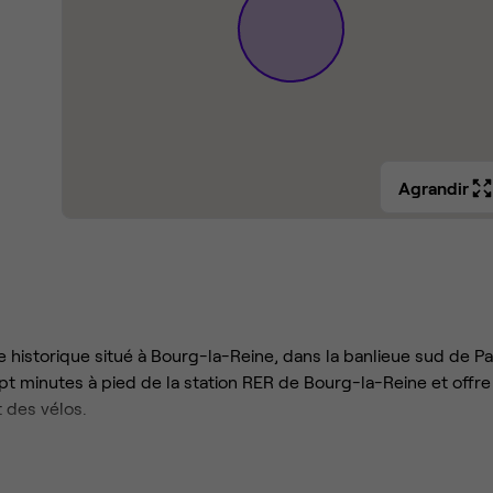
Agrandir
 historique situé à Bourg-la-Reine, dans la banlieue sud de Par
t minutes à pied de la station RER de Bourg-la-Reine et offre
 des vélos.
érences, que ce soit sur la terrasse ensoleillée ou dans l'open s
ervices de crèche. Pendant la pause déjeuner, conviez vos