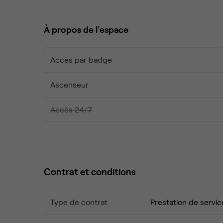
collègues à l'une des brasseries locales, ou bien
parc de Sceaux, situé à proximité.
À propos de l'espace
Accès par badge
Ascenseur
Accès 24/7
Contrat et conditions
Type de contrat
Prestation de servic