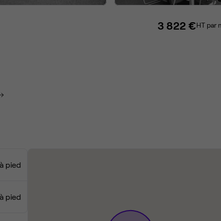
3 822 €
HT par 
à pied
 à pied