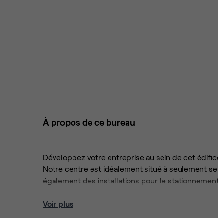
À propos de ce bureau
Développez votre entreprise au sein de cet édifice
Notre centre est idéalement situé à seulement sep
également des installations pour le stationnement
Profitez de la liberté de travailler selon vos préf
Voir plus
généreux de ce centre, qui offre également des s