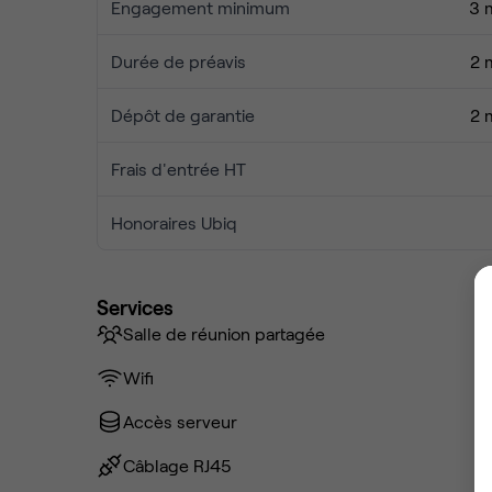
Engagement minimum
3 
Durée de préavis
2 
Dépôt de garantie
2 
Frais d'entrée HT
Honoraires Ubiq
Services
Salle de réunion partagée
Wifi
Accès serveur
Câblage RJ45