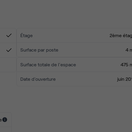
 nourrissez votre créativité en vous promenant dans le charman
Étage
2ème éta
Surface par poste
4 
Surface totale de l'espace
475 
Date d'ouverture
juin 20
e