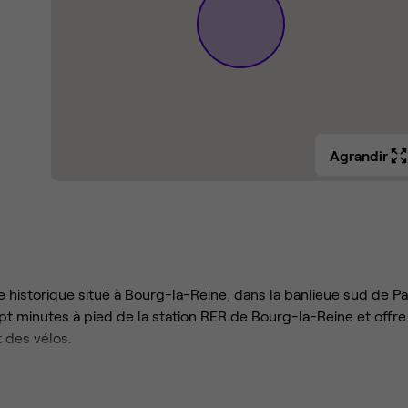
Agrandir
 historique situé à Bourg-la-Reine, dans la banlieue sud de Par
t minutes à pied de la station RER de Bourg-la-Reine et offre
 des vélos.
érences, que ce soit sur la terrasse ensoleillée ou dans l'open s
ervices de crèche. Pendant la pause déjeuner, conviez vos