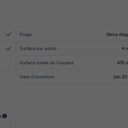
 nourrissez votre créativité en vous promenant dans le charman
Étage
2ème éta
Surface par poste
4 
Surface totale de l'espace
475 
Date d'ouverture
juin 20
e