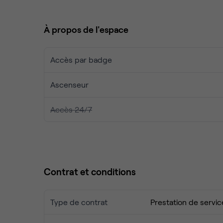
collègues à l'une des brasseries locales, ou bien
parc de Sceaux, situé à proximité.
À propos de l'espace
Accès par badge
Ascenseur
Accès 24/7
Contrat et conditions
Type de contrat
Prestation de servic