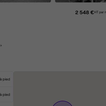
2 548 €
HT par 
à pied
 à pied