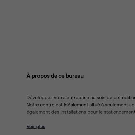
À propos de ce bureau
Développez votre entreprise au sein de cet édifice
Notre centre est idéalement situé à seulement sep
également des installations pour le stationnement
Profitez de la liberté de travailler selon vos préf
Voir plus
généreux de ce centre, qui offre également des s