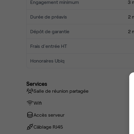
Engagement minimum
3 
Durée de préavis
2 
Dépôt de garantie
2 
Frais d'entrée HT
Honoraires Ubiq
Services
Salle de réunion partagée
Wifi
Accès serveur
Câblage RJ45