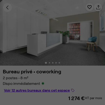
Bureau privé •
coworking
2 postes
•
8 m²
Dispo immédiatement
Voir 12 autres bureaux dans cet espace
1 274 €
HT par mois