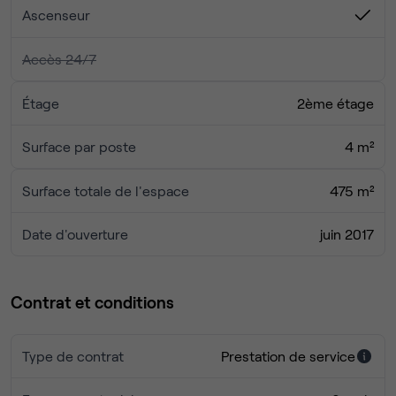
charmant parc de Sceaux, situé à proximité.
Ascenseur
Accès 24/7
Étage
2ème étage
Surface par poste
4 m²
Surface totale de l'espace
475 m²
Date d'ouverture
juin 2017
Contrat et conditions
Type de contrat
Prestation de service