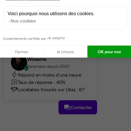
2 548 €
Dispo
Voici pourquoi nous utilisons des cookies.
Nos cookies
Voir tout
Consentements certifiés par
Gestionnaire de l'espace
Fermer
Je choisis
OK pour moi
Wisseme
Partenaire depuis 2022
Répond en moins d'une heure
Taux de réponse : 40%
Locataires trouvés sur Ubiq : 87
Contacter