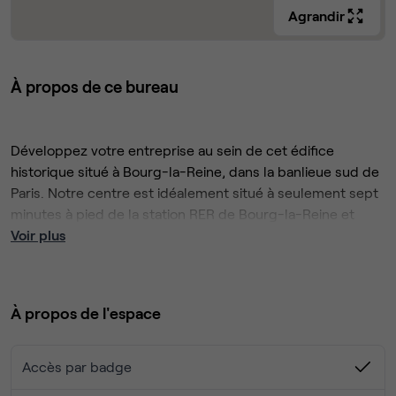
Agrandir
À propos de ce bureau
Développez votre entreprise au sein de cet édifice
historique situé à Bourg-la-Reine, dans la banlieue sud de
Paris. Notre centre est idéalement situé à seulement sept
minutes à pied de la station RER de Bourg-la-Reine et
offre également des installations pour le stationnement
Voir plus
des vélos.
Profitez de la liberté de travailler selon vos préférences,
que ce soit sur la terrasse ensoleillée ou dans l'open
À propos de l'espace
space généreux de ce centre, qui offre également des
services de crèche. Pendant la pause déjeuner, conviez
vos collègues à l'une des brasseries locales, ou bien
Accès par badge
nourrissez votre créativité en vous promenant dans le