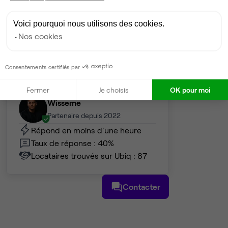
2 548 €
Dispo
Voici pourquoi nous utilisons des cookies.
Nos cookies
Voir tout
Consentements certifiés par
Gestionnaire de l'espace
Fermer
Je choisis
OK pour moi
Wisseme
Partenaire depuis 2022
Répond en moins d'une heure
Taux de réponse : 40%
Locataires trouvés sur Ubiq : 87
Contacter