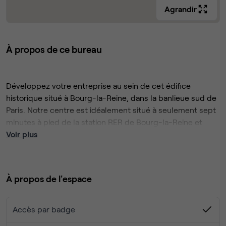
Agrandir
À propos de ce bureau
Développez votre entreprise au sein de cet édifice
historique situé à Bourg-la-Reine, dans la banlieue sud de
Paris. Notre centre est idéalement situé à seulement sept
minutes à pied de la station RER de Bourg-la-Reine et
offre également des installations pour le stationnement
Voir plus
des vélos.
Profitez de la liberté de travailler selon vos préférences,
que ce soit sur la terrasse ensoleillée ou dans l'open
À propos de l'espace
space généreux de ce centre, qui offre également des
services de crèche. Pendant la pause déjeuner, conviez
vos collègues à l'une des brasseries locales, ou bien
Accès par badge
nourrissez votre créativité en vous promenant dans le