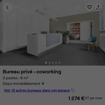
Bureau privé •
coworking
2 postes
•
8 m²
Dispo immédiatement
Voir 12 autres bureaux dans cet espace
1 274 €
HT par mois