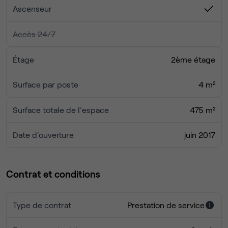
charmant parc de Sceaux, situé à proximité.
Ascenseur
Accès 24/7
Étage
2ème étage
Surface par poste
4 m²
Surface totale de l'espace
475 m²
Date d'ouverture
juin 2017
Contrat et conditions
Type de contrat
Prestation de service