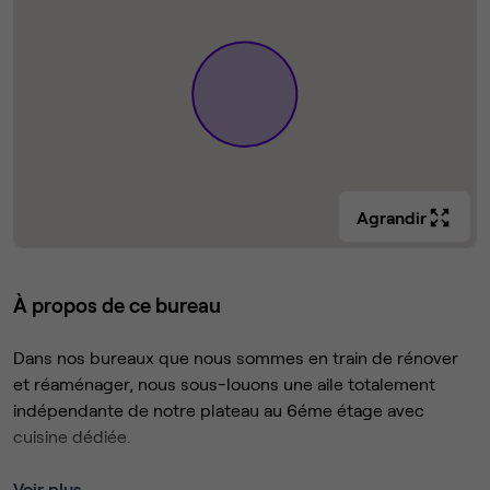
Agrandir
À propos de ce bureau
Dans nos bureaux que nous sommes en train de rénover
et réaménager, nous sous-louons une aile totalement
indépendante de notre plateau au 6éme étage avec
cuisine dédiée.
Cette aile est composée d'un grand open space pour une
Voir plus