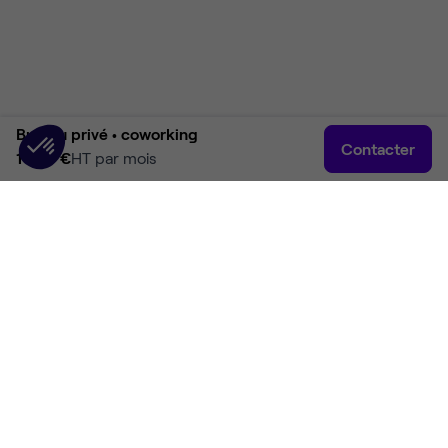
Bureau privé •
coworking
Contacter
1 080 €
HT par mois