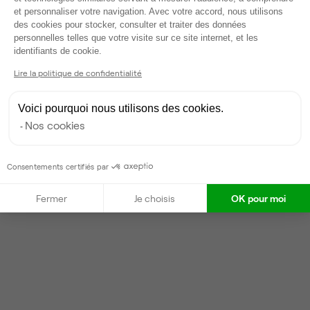
et personnaliser votre navigation. Avec votre accord, nous utilisons
des cookies pour stocker, consulter et traiter des données
Louis
L
personnelles telles que votre visite sur ce site internet, et les
Axeptio consent
identifiants de cookie.
Partenaire depuis 2026
Répond dans la journée
Lire la politique de confidentialité
Taux de réponse : 90%
Locataires trouvés sur Ubiq : 6
Voici pourquoi nous utilisons des cookies.
Nos cookies
Contacter
Consentements certifiés par
Fermer
Je choisis
OK pour moi