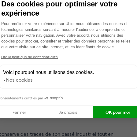
Des cookies pour optimiser votre
sement se transforme profondément. Le tracé du
expérience
on organisation urbaine, et en 1934, la
Cité de l’Air
,
et, symbolise l’importance du secteur aéronautique.
Plateforme de Gestion du Consentemen
Pour améliorer votre expérience sur Ubiq, nous utilisons des cookies et
technologies similaires servant à mesurer l'audience, à comprendre et
les évolutions s’accélèrent. La construction du
personnaliser votre navigation. Avec votre accord, nous utilisons des
s ensembles résidentiels marque l’entrée du 15e
cookies pour stocker, consulter et traiter des données personnelles telles
gements sont érigés pour répondre à la croissance
que votre visite sur ce site internet, et les identifiants de cookie.
Axeptio consent
 des activités économiques variées.
Lire la politique de confidentialité
nant architectural avec l’édification de la
tour
Voici pourquoi nous utilisons des cookies.
 du sud parisien, et des
tours de Beaugrenelle
, qui
Nos cookies
projets suscitèrent autant d’admiration que de
rondissement comme laboratoire urbain.
onsentements certifiés par
 : entre héritage et
Fermer
Je choisis
OK pour moi
conserve des traces de son passé industriel tout en