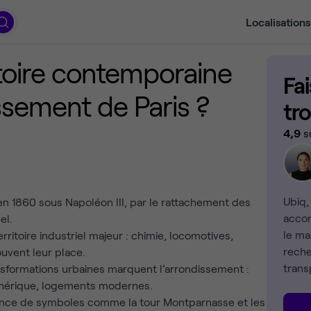
Localisations
stoire contemporaine
Fa
ssement de Paris ?
tr
4,9
s
Ubiq,
n 1860 sous Napoléon III, par le rattachement des
accom
el.
le ma
erritoire industriel majeur : chimie, locomotives,
reche
uvent leur place.
trans
nsformations urbaines marquent l’arrondissement :
hérique, logements modernes.
ence de symboles comme la tour Montparnasse et les