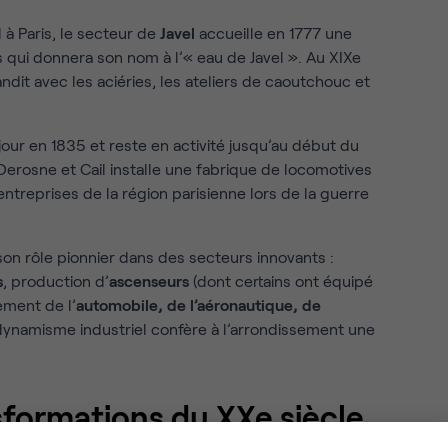
 à Paris, le secteur de
Javel
accueille en 1777 une
qui donnera son nom à l’« eau de Javel ». Au XIXe
andit avec les aciéries, les ateliers de caoutchouc et
e jour en 1835 et reste en activité jusqu’au début du
 Derosne et Cail installe une fabrique de locomotives
ntreprises de la région parisienne lors de la guerre
on rôle pionnier dans des secteurs innovants :
s
, production d’
ascenseurs
(dont certains ont équipé
pement de l’
automobile, de l’aéronautique, de
dynamisme industriel confère à l’arrondissement une
sformations du XXe siècle