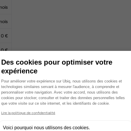
mois
mois
0 €
0 €
Des cookies pour optimiser votre
expérience
Plateforme de Gestion du Consentemen
Ménage
Pour améliorer votre expérience sur Ubiq, nous utilisons des cookies et
technologies similaires servant à mesurer l'audience, à comprendre et
Tables / chaises
personnaliser votre navigation. Avec votre accord, nous utilisons des
cookies pour stocker, consulter et traiter des données personnelles telles
Écran TV
que votre visite sur ce site internet, et les identifiants de cookie.
Axeptio consent
Lire la politique de confidentialité
Espace d'attente
Câblage RJ45
Voici pourquoi nous utilisons des cookies.