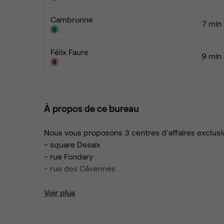
Cambronne
7 min 
Félix Faure
9 min 
À propos de ce bureau
Nous vous proposons 3 centres d'affaires exclus
- square Desaix
- rue Fondary
- rue des Cévennes
Les points forts de notre espace :
Voir plus
- Localisation idéale au coeur du 15ème
- En plein centre de la rue du Commerce