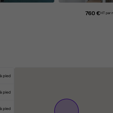
760 €
HT par 
à pied
à pied
à pied