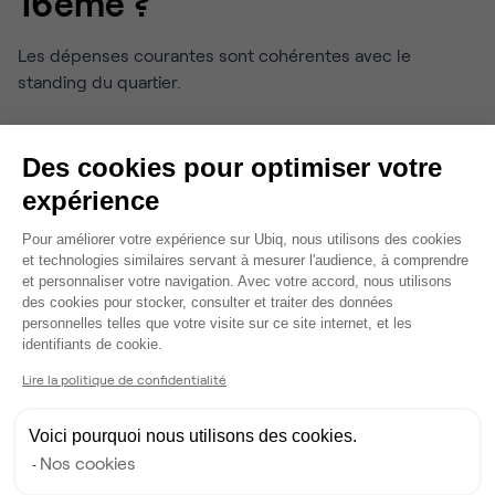
16ème ?
Les dépenses courantes sont cohérentes avec le
standing du quartier.
Restauration
: un déjeuner coûte en moyenne 25 à 40
Des cookies pour optimiser votre
€ dans une brasserie, et davantage dans les
expérience
établissements gastronomiques autour du Trocadéro.
Courses et services
: supermarchés et commerces
Plateforme de Gestion du Consentem
Pour améliorer votre expérience sur Ubiq, nous utilisons des cookies
appliquent des tarifs supérieurs de 10 à 15 % à ceux de
et technologies similaires servant à mesurer l'audience, à comprendre
l’est parisien.
et personnaliser votre navigation. Avec votre accord, nous utilisons
Transports
: le métro et le RER desservent bien le
des cookies pour stocker, consulter et traiter des données
personnelles telles que votre visite sur ce site internet, et les
quartier, mais les trajets en taxi ou VTC vers le centre
Axeptio consent
identifiants de cookie.
restent plus onéreux en raison de la distance.
Lire la politique de confidentialité
Pour un professionnel, ce contexte implique d’anticiper
non seulement le budget des locaux, mais aussi les frais
Voici pourquoi nous utilisons des cookies.
liés aux déjeuners d’affaires et aux services quotidiens.
Nos cookies