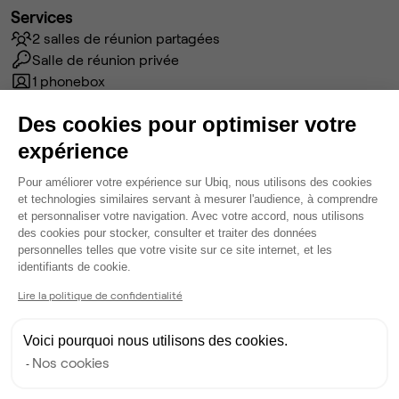
Services
2 salles de réunion partagées
Salle de réunion privée
1 phonebox
Wifi
Des cookies pour optimiser votre
Câblage RJ45
Fibre
expérience
Coin cafet'
Plateforme de Gestion du Consentem
Pour améliorer votre expérience sur Ubiq, nous utilisons des cookies
Espace d'attente
et technologies similaires servant à mesurer l'audience, à comprendre
Espace détente
et personnaliser votre navigation. Avec votre accord, nous utilisons
Tables / chaises
des cookies pour stocker, consulter et traiter des données
personnelles telles que votre visite sur ce site internet, et les
Voir plus
Axeptio consent
identifiants de cookie.
Lire la politique de confidentialité
Ma sélection de bureau
Bureau privé
• RDC
Voici pourquoi nous utilisons des cookies.
Nos cookies
3
postes • 14 m²