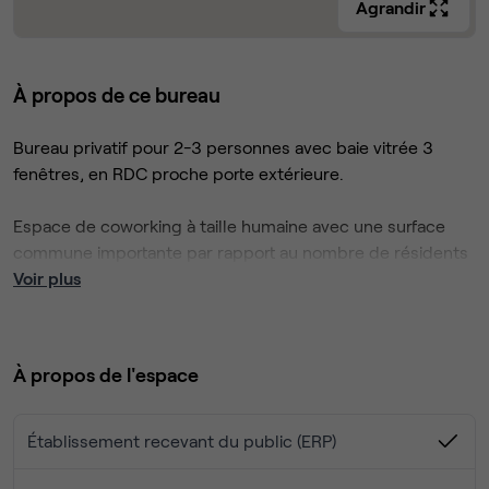
Agrandir
À propos de ce bureau
Bureau privatif pour 2-3 personnes avec baie vitrée 3
fenêtres, en RDC proche porte extérieure.
Espace de coworking à taille humaine avec une surface
commune importante par rapport au nombre de résidents
(>100m²) : accueil, espace café, cuisine/bar, espace
Voir plus
détente, terrasse, cabine visio/call, lounge focus room…
Equipements technologiques performants, réseau multi-
À propos de l'espace
fibres très haut débit et wifi dernière génération.
Espace détente et présentation avec écran 85 pouces,
cabine call/visio, espaces de réunion et studios photo
Établissement recevant du public (ERP)
vidéo et podcast.