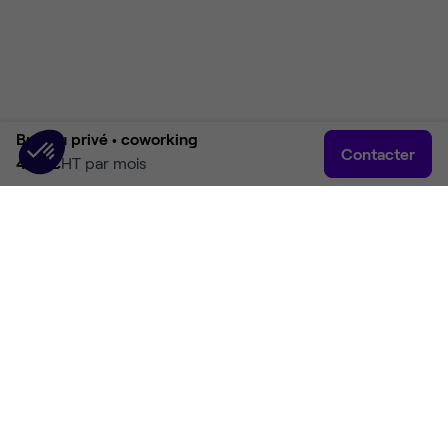
Bureau privé •
coworking
Contacter
400 €
HT par mois
Accueil
Rechercher
Connexion
Plus