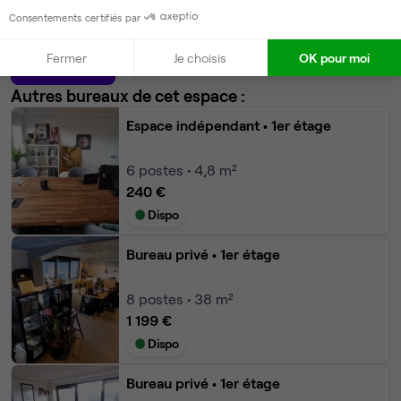
400 €
Consentements certifiés par
Dispo
Fermer
Je choisis
OK pour moi
Modifier
Autres bureaux de cet espace :
Espace indépendant
• 1er étage
6
postes • 4,8 m²
240 €
Dispo
Bureau privé
• 1er étage
8
postes • 38 m²
1 199 €
Dispo
Bureau privé
• 1er étage