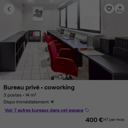
Bureau privé •
coworking
3 postes
•
14 m²
Dispo immédiatement
Voir 7 autres bureaux dans cet espace
400 €
HT par mois