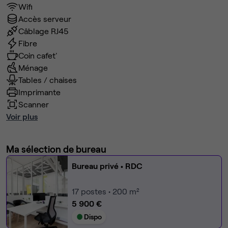
Wifi
Vidéo disponible sur demande.
Accès serveur
Câblage RJ45
Contactez-nous pour organiser une visite.
Fibre
Coin cafet'
A très vite.
Ménage
Tables / chaises
tag : Bureaux à partager , location bureau paris , coworking
Imprimante
, co-working , local paris 11
Scanner
Voir plus
Ma sélection de bureau
Bureau privé
• RDC
17
postes • 200 m²
5 900 €
Dispo