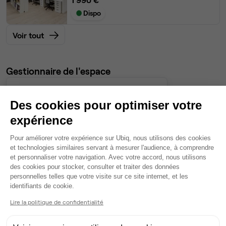
Dispo
Voir tout
Gestionnaire de l'espace
Grégory
Des cookies pour optimiser votre
Partenaire depuis 2025
expérience
Répond en moins de deux jours
Plateforme de Gestion du Consentem
Taux de réponse : 30%
Pour améliorer votre expérience sur Ubiq, nous utilisons des cookies
et technologies similaires servant à mesurer l'audience, à comprendre
Locataires trouvés sur Ubiq : 5
et personnaliser votre navigation. Avec votre accord, nous utilisons
des cookies pour stocker, consulter et traiter des données
personnelles telles que votre visite sur ce site internet, et les
Contacter
Axeptio consent
identifiants de cookie.
Lire la politique de confidentialité