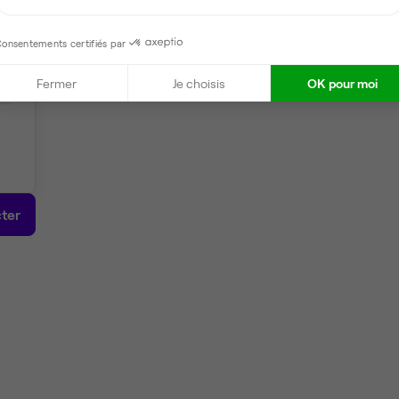
onsentements certifiés par
Fermer
Je choisis
OK pour moi
ter