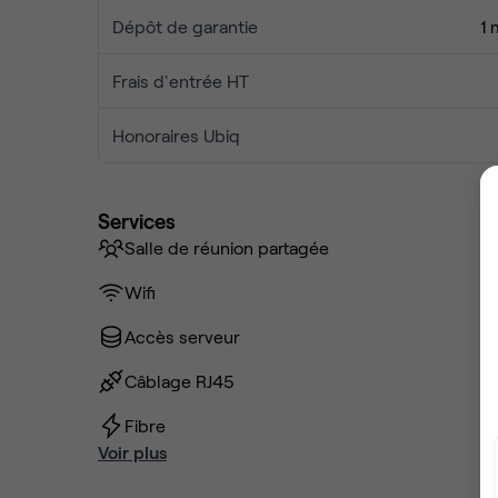
Dépôt de garantie
1 
Frais d'entrée HT
Honoraires Ubiq
Services
Salle de réunion partagée
Wifi
Accès serveur
Câblage RJ45
Fibre
Voir plus