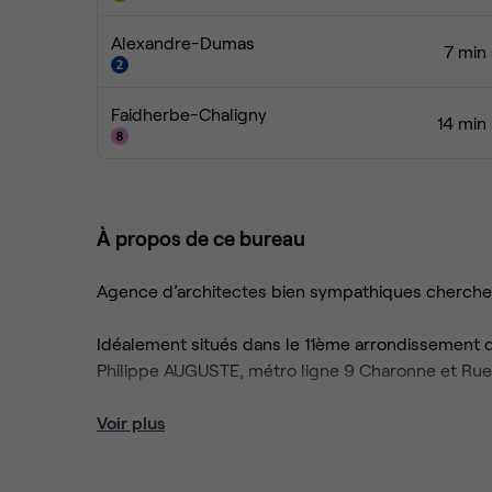
Alexandre-Dumas
7 min 
Faidherbe-Chaligny
14 min
À propos de ce bureau
Agence d’architectes bien sympathiques cherch
Idéalement situés dans le 11ème arrondissement d
Philippe AUGUSTE, métro ligne 9 Charonne et Rue 
On cherche 1 (ou 2) coworker(s) pour 1 (ou 2) poste(s) à louer (Architecte, déco, paysagiste ou similaire) sur un
Voir plus
plateau composé de 7 places.
Descriptif du bien :