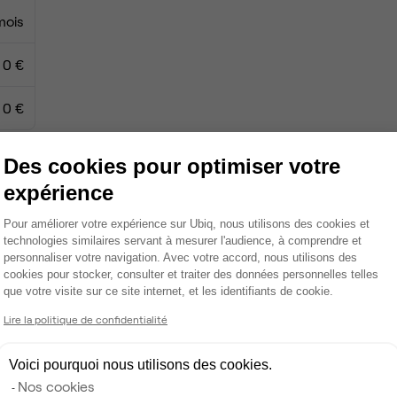
mois
0 €
0 €
Des cookies pour optimiser votre
expérience
Espace détente
Plateforme de Gestion du Consentemen
Pour améliorer votre expérience sur Ubiq, nous utilisons des cookies et
Ménage
technologies similaires servant à mesurer l'audience, à comprendre et
personnaliser votre navigation. Avec votre accord, nous utilisons des
Tables / chaises
cookies pour stocker, consulter et traiter des données personnelles telles
que votre visite sur ce site internet, et les identifiants de cookie.
Axeptio consent
Imprimante
Lire la politique de confidentialité
Scanner
Voici pourquoi nous utilisons des cookies.
Nos cookies