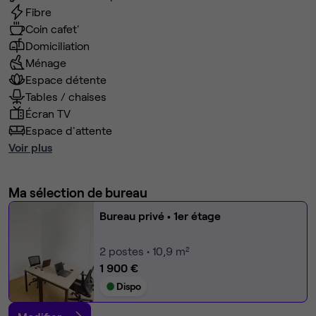
Fibre
Coin cafet'
Domiciliation
Ménage
Espace détente
Tables / chaises
Écran TV
Espace d'attente
Voir plus
Ma sélection de bureau
Bureau privé
• 1er étage
2
postes • 10,9 m²
1 900 €
Dispo