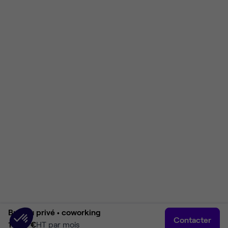
Bureau privé •
coworking
Contacter
1 900 €
HT par mois
Accueil
Rechercher
Connexion