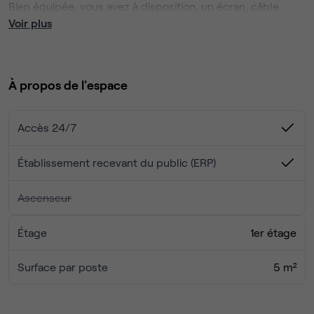
Bien équipée, vous avez à disposition, un écran, câble
HDMI (adaptateur MAC non fourni) le wifi, paper board, une
Voir plus
cafetière et une bouilloire, ainsi qu'une salle d'attente.
À propos de l'espace
Accès 24/7
Établissement recevant du public (ERP)
Ascenseur
Étage
1er étage
Surface par poste
5 m²