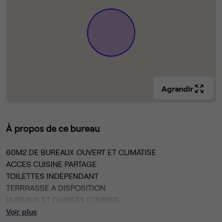
Agrandir
À propos de ce bureau
60M2 DE BUREAUX OUVERT ET CLIMATISE
ACCES CUISINE PARTAGE
TOILETTES INDEPENDANT
TERRRASSE A DISPOSITION
BUREAUX ET CHAISES FOURNIS
INTERNET WIFI FIBRE
Voir plus