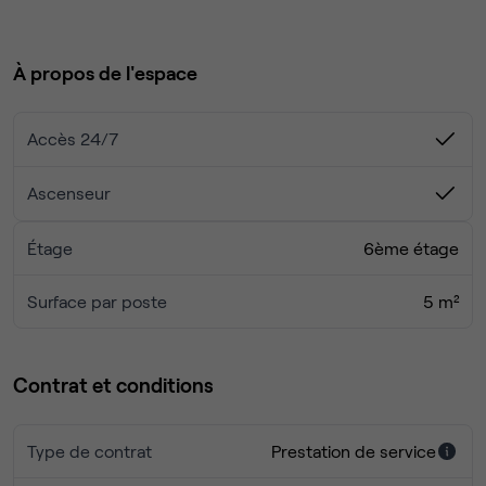
STOCKAGE
2/3 SALLEs DE REUNION PRIVATIVES
ENTREE INDEPENDANTE
À propos de l'espace
CUISINE PARTAGÉE AVEC NOUS
Accès 24/7
VENEZ VISITER !
Ascenseur
Étage
6ème étage
Surface par poste
5 m²
Contrat et conditions
Type de contrat
Prestation de service