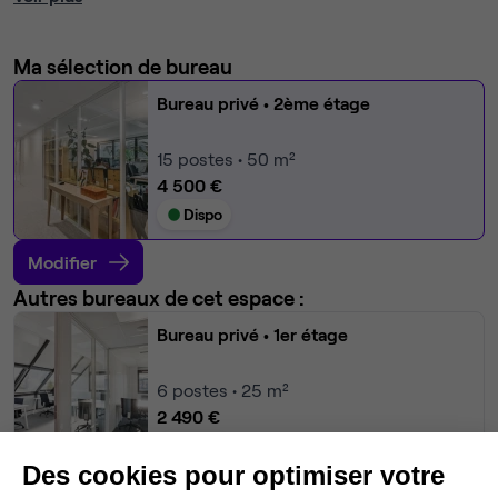
Ma sélection de bureau
Bureau privé
• 2ème étage
15
postes • 50 m²
4 500 €
Dispo
Modifier
Autres bureaux de cet espace :
Bureau privé
• 1er étage
6
postes • 25 m²
2 490 €
Dispo
Des cookies pour optimiser votre
Bureau privé
• 2ème étage