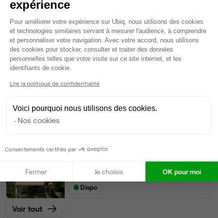
expérience
Plateforme de Gestion du Consentem
Pour améliorer votre expérience sur Ubiq, nous utilisons des cookies
6
postes • 30 m²
et technologies similaires servant à mesurer l'audience, à comprendre
2 790 €
et personnaliser votre navigation. Avec votre accord, nous utilisons
Dispo
des cookies pour stocker, consulter et traiter des données
personnelles telles que votre visite sur ce site internet, et les
Axeptio consent
Bureau privé
• 1er étage
identifiants de cookie.
Lire la politique de confidentialité
4
postes • 20 m²
1 990 €
Voici pourquoi nous utilisons des cookies.
Dispo
Nos cookies
Open Space
• 1er étage
Consentements certifiés par
10
postes disponibles
Fermer
Je choisis
OK pour moi
370 €
par poste par mois
Dispo
Voir tout