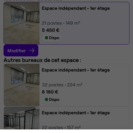
Espace indépendant
• 1er étage
21
postes • 149 m²
5 450 €
Dispo
Modifier
Autres bureaux de cet espace :
Espace indépendant
• 1er étage
32
postes • 224 m²
8 180 €
Dispo
Espace indépendant
• 1er étage
22
postes • 157 m²