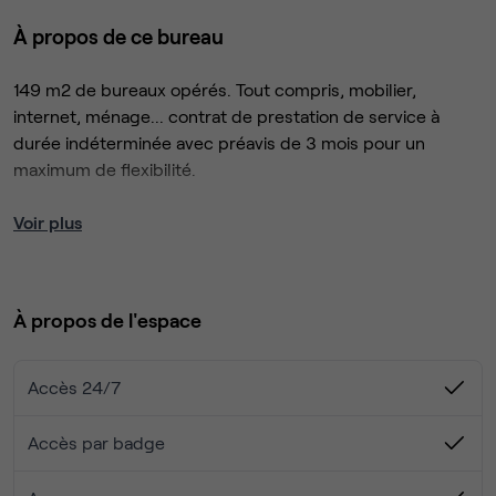
À propos de ce bureau
149 m2 de bureaux opérés. Tout compris, mobilier,
internet, ménage... contrat de prestation de service à
durée indéterminée avec préavis de 3 mois pour un
maximum de flexibilité.
Dans l'immeuble, RIE et salle de gym. Immeuble moderne
Voir plus
et de très bonne facture.
Autres bureaux possibles : 157, 224 m2
À propos de l'espace
Accès 24/7
Accès par badge