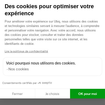
5 730 €
Des cookies pour optimiser votre
Dispo
expérience
Voir tout
Plateforme de Gestion du Consentem
Pour améliorer votre expérience sur Ubiq, nous utilisons des cookies
et technologies similaires servant à mesurer l'audience, à comprendre
et personnaliser votre navigation. Avec votre accord, nous utilisons
Gestionnaire de l'espace
des cookies pour stocker, consulter et traiter des données
personnelles telles que votre visite sur ce site internet, et les
Axeptio consent
identifiants de cookie.
Arnaud
Lire la politique de confidentialité
Partenaire depuis 2020
Répond en quelques heures
Voici pourquoi nous utilisons des cookies.
Taux de réponse : 40%
Nos cookies
Locataires trouvés sur Ubiq : 17
Consentements certifiés par
Contacter
Fermer
Je choisis
OK pour moi