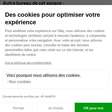
Autre bureau de cet espace :
Bureau privé
• 2ème étage
Des cookies pour optimiser votre
expérience
4
postes • 20 m²
Plateforme de Gestion du Consentem
980 €
Pour améliorer votre expérience sur Ubiq, nous utilisons des cookies
et technologies similaires servant à mesurer l'audience, à comprendre
Dispo
et personnaliser votre navigation. Avec votre accord, nous utilisons
des cookies pour stocker, consulter et traiter des données
Voir tout
personnelles telles que votre visite sur ce site internet, et les
Axeptio consent
identifiants de cookie.
Lire la politique de confidentialité
Gestionnaire de l'espace
Voici pourquoi nous utilisons des cookies.
Joseph
J
Nos cookies
Partenaire depuis 2026
Répond en quelques heures
Consentements certifiés par
Contacter
Fermer
Je choisis
OK pour moi