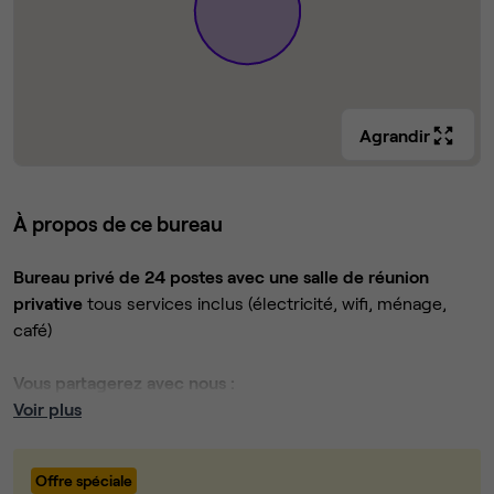
Agrandir
À propos de ce bureau
Bureau privé de 24 postes avec une salle de réunion
privative
tous services inclus (électricité, wifi, ménage,
café)
Vous partagerez avec nous :
Voir plus
Cuisine
Espace détente et accueil
Sanitaires (H/F + douche)
Offre spéciale