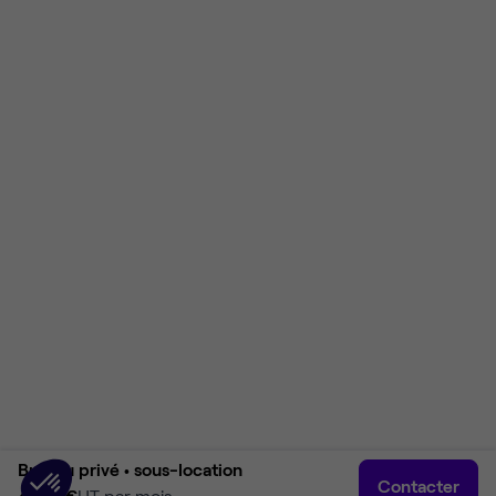
Bureau privé •
sous-location
Contacter
4 810 €
HT par mois