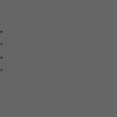
e
 de
ge
m²
es
m²