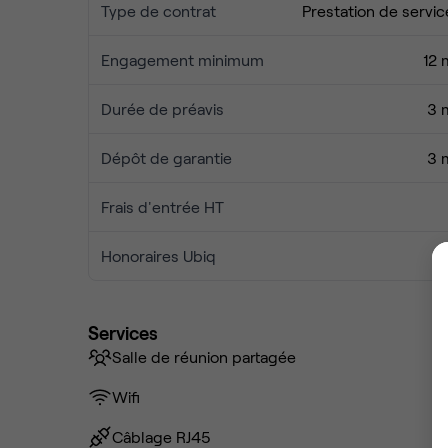
Type de contrat
Prestation de servic
Engagement minimum
12 
Durée de préavis
3 
Dépôt de garantie
3 
Frais d'entrée HT
Honoraires Ubiq
Services
Salle de réunion partagée
Wifi
Câblage RJ45