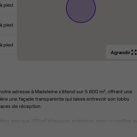
à pied
 à pied
 à pied
Agrandir
otre adresse à Madeleine s’étend sur 5 600 m², offrant une
ère une façade transparente qui laisse entrevoir son lobby
paces de réception.
king ainsi que 370 m² d’espaces extérieurs, dont un rooftop a
sonnes, offrant des panoramas uniques sur la capitale.