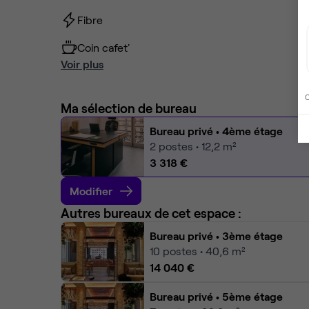
Fibre
Coin cafet'
Voir plus
C
Ma sélection de bureau
Bureau privé
• 4ème étage
2
postes • 12,2 m²
3 318 €
Modifier
Autres bureaux de cet espace :
Bureau privé
• 3ème étage
10
postes • 40,6 m²
14 040 €
Bureau privé
• 5ème étage