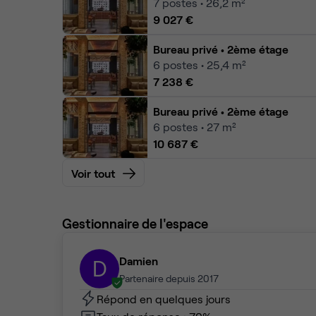
7
postes • 26,2 m²
9 027 €
Bureau privé
• 2ème étage
6
postes • 25,4 m²
7 238 €
Bureau privé
• 2ème étage
6
postes • 27 m²
10 687 €
Voir tout
Gestionnaire de l'espace
Damien
D
Partenaire depuis 2017
Répond en quelques jours