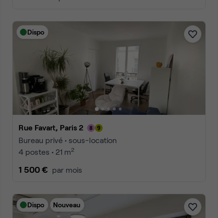
Dispo
Rue Favart, Paris 2
Bureau privé • sous-location
2
4 postes • 21 m
1 500 €
par mois
Dispo
Nouveau