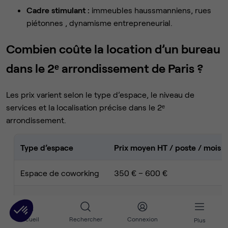
Cadre stimulant :
immeubles haussmanniens, rues
piétonnes , dynamisme entrepreneurial.
Combien coûte la location d’un bureau
dans le 2ᵉ arrondissement de Paris ?
Les prix varient selon le type d’espace, le niveau de
services et la localisation précise dans le 2ᵉ
arrondissement.
Type d’espace
Prix moyen HT / poste / mois
Espace de coworking
350 € – 600 €
Bureau privatif
600 € – 900 €
Accueil
Rechercher
Connexion
Plus
Bureau opéré (équipé)
700 € – 1 100 €