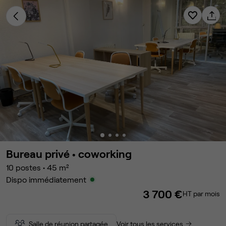
Bureau privé •
coworking
10
postes
•
45
m²
Dispo immédiatement
3 700 €
HT par mois
Salle de réunion partagée
Voir tous les services