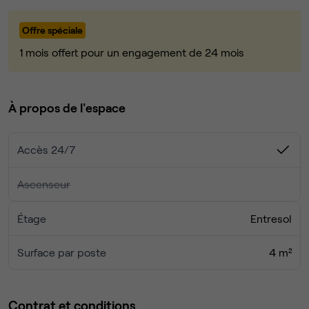
présente tous les jours pour assurer la réception et
l'accueil.
Offre spéciale
Idéal pour une start-up.
1 mois offert pour un engagement de 24 mois
À propos de l'espace
Accès 24/7
Ascenseur
Étage
Entresol
Surface par poste
4 m²
Contrat et conditions