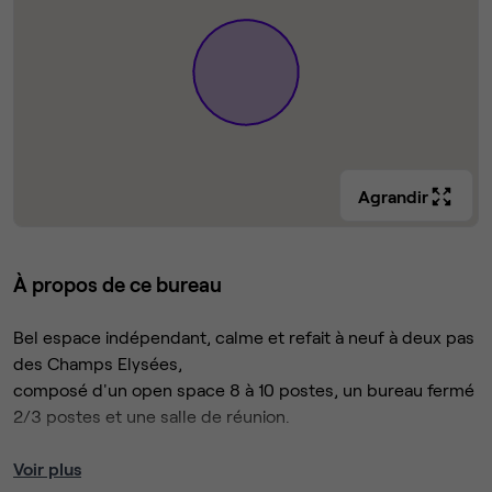
Agrandir
À propos de ce bureau
Bel espace indépendant, calme et refait à neuf à deux pas
des Champs Elysées,
composé d'un open space 8 à 10 postes, un bureau fermé
2/3 postes et une salle de réunion.
L'ensemble est entièrement équipé et une hotesse
Voir plus