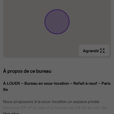
Agrandir
À propos de ce bureau
À LOUER – Bureau en sous-location – Refait à neuf – Paris
8e
Nous proposons à la sous-location un espace privée
d’environ 23 m² au sein d’un bureau de 54 m², en rez-de-
chaussée rue de Turin (Paris 8e).
Voir plus