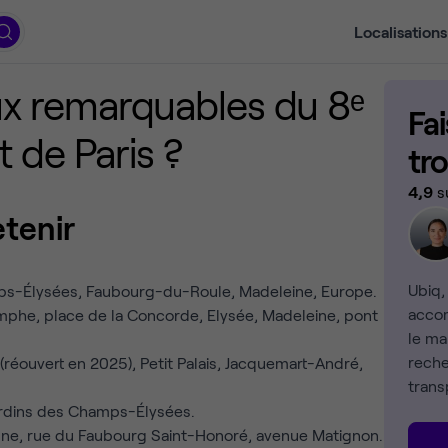
Localisations
eux remarquables du 8ᵉ
Fa
 de Paris ?
tr
4,9
s
etenir
Ubiq,
amps-Élysées, Faubourg-du-Roule, Madeleine, Europe.
accom
phe, place de la Concorde, Elysée, Madeleine, pont
le ma
reche
(réouvert en 2025), Petit Palais, Jacquemart-André,
trans
ardins des Champs-Élysées.
igne, rue du Faubourg Saint-Honoré, avenue Matignon.