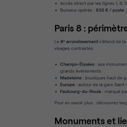
Accès direct par les lignes 1, 9, 
Bureaux opérés :
832 € / poste
;
Paris 8 : périmètr
Le
8ᵉ arrondissement
s’étend de la
visages contrastés.
Champs-Élysées
: axe monument
grands événements.
Madeleine
: boutiques haut de 
Europe
: autour de la gare Saint-
Faubourg-du-Roule
: marqué pa
Pour en savoir plus : découvrez les
Monuments et lie