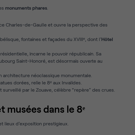
ses
monuments phares
.
ce Charles-de-Gaulle et ouvre la perspective des
bélisque, fontaines et façades du XVIIIᵉ, dont l’
Hôtel
résidentielle, incarne le pouvoir républicain. Sa
aubourg Saint-Honoré, est désormais ouverte au
n architecture néoclassique monumentale.
tatues dorées, relie le 8ᵉ aux Invalides.
t surveillé par le Zouave, célèbre “repère” des crues.
et musées dans le 8ᵉ
 lieux d’exposition prestigieux.