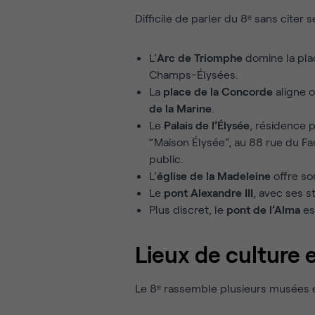
Difficile de parler du 8ᵉ sans citer 
L’
Arc de Triomphe
domine la pla
Champs-Élysées.
La
place de la Concorde
aligne o
de la Marine
.
Le
Palais de l’Élysée
, résidence p
“Maison Élysée”, au 88 rue du F
public.
L’
église de la Madeleine
offre so
Le
pont Alexandre III
, avec ses s
Plus discret, le
pont de l’Alma
es
Lieux de culture 
Le 8ᵉ rassemble plusieurs musées et