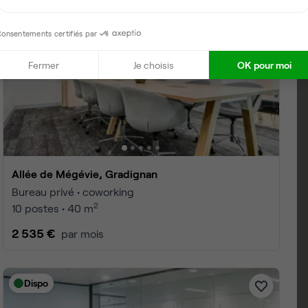
onsentements certifiés par
Fermer
Je choisis
OK pour moi