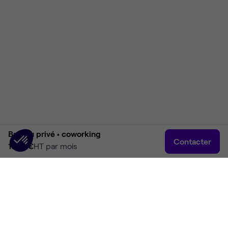
Bureau privé •
coworking
Contacter
1 521 €
HT par mois
Accueil
Rechercher
Connexion
Plus