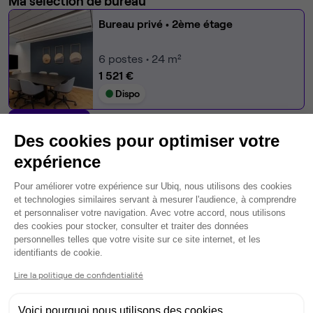
Ma sélection de bureau
Bureau privé
• 2ème étage
6
postes • 24 m²
1 521 €
Dispo
Modifier
Des cookies pour optimiser votre
Autres bureaux de cet espace :
expérience
Bureau privé
• 2ème étage
Plateforme de Gestion du Consentem
Pour améliorer votre expérience sur Ubiq, nous utilisons des cookies
et technologies similaires servant à mesurer l'audience, à comprendre
20
postes • 80 m²
et personnaliser votre navigation. Avec votre accord, nous utilisons
5 070 €
des cookies pour stocker, consulter et traiter des données
Dispo
personnelles telles que votre visite sur ce site internet, et les
Axeptio consent
identifiants de cookie.
Bureau privé
• 2ème étage
Lire la politique de confidentialité
15
postes • 60 m²
Voici pourquoi nous utilisons des cookies.