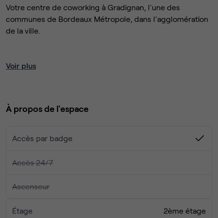
Votre centre de coworking à Gradignan, l'une des
communes de Bordeaux Métropole, dans l'agglomération
de la ville.
Localisation stratégique - sur l'A63 et proche de
Voir plus
l'aéroport de Mérignac
Centre de travail équipé et proposé clef en main
À propos de l'espace
Venez visiter notre espace !
Accès par badge
Accès 24/7
Ascenseur
Étage
2ème étage