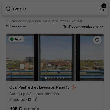
1
Paris 13
116 annonces de bureaux à louer à Paris 13 (75013)
116
annonces
Tri :
Dispo
Quai Panhard et Levassor, Paris 13
Bureau privé • sous-location
2
2 postes • 13 m
405 €
par mois