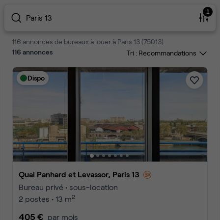
1
Paris 13
116 annonces de bureaux à louer à Paris 13 (75013)
116
annonces
Tri :
Dispo
Quai Panhard et Levassor, Paris 13
Bureau privé • sous-location
2
2 postes • 13 m
405 €
par mois