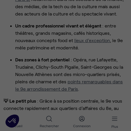
des médias, de la tech ou de la culture mais aussi
des acteurs de la culture et du spectacle vivant.
Un cadre professionnel vivant et élégant
: entre
théâtres, grands magasins, cafés historiques,
nouveaux concepts food et
lieux d’exception
, le 9e
mêle patrimoine et modernité.
Des zones à fort potentiel
: Opéra, rue Lafayette,
Trudaine, Clichy-South Pigalle, Saint-Georges ou la
Nouvelle Athènes sont des micro-quartiers prisés,
pleins de charme et des
points remarquables dans
le 9e arrondissement de Paris
.
💡 Le petit plus
: Grâce à sa position centrale, le 9e vous
connecte rapidement aux quartiers d’affaires du 8e, au
dynamisme du 2e (Sentier) et à la Gare du Nord. C’est l’un
des arrondissements les plus recherchés pour
louer des
Accueil
Rechercher
Connexion
Plus
bureaux à Paris
, alliant accessibilité et prestige.