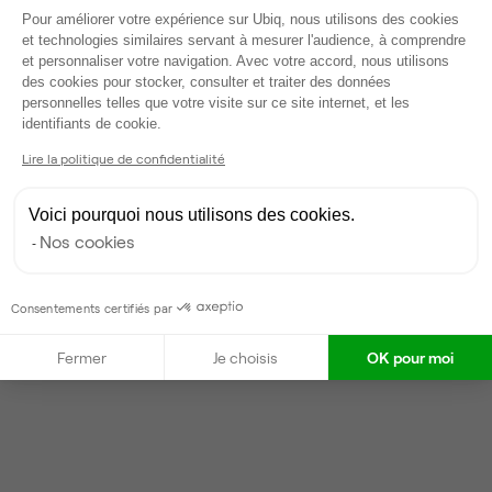
Voir tout
Plateforme de Gestion du Consentem
Pour améliorer votre expérience sur Ubiq, nous utilisons des cookies
et technologies similaires servant à mesurer l'audience, à comprendre
et personnaliser votre navigation. Avec votre accord, nous utilisons
Gestionnaire de l'espace
des cookies pour stocker, consulter et traiter des données
personnelles telles que votre visite sur ce site internet, et les
Axeptio consent
identifiants de cookie.
Vanessa
Lire la politique de confidentialité
Partenaire depuis 2022
Répond en moins d'une heure
Voici pourquoi nous utilisons des cookies.
Taux de réponse : 40%
Nos cookies
Locataires trouvés sur Ubiq : 87
Consentements certifiés par
Contacter
Fermer
Je choisis
OK pour moi