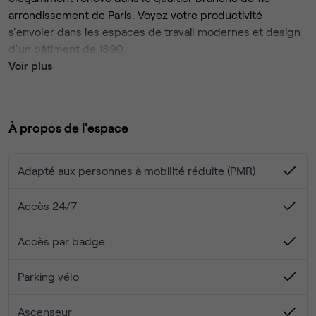
arrondissement de Paris. Voyez votre productivité
s'envoler dans les espaces de travail modernes et design
d'un bâtiment de 1890.
Vous y trouverez des espaces de travail flexibles et
Voir plus
entièrement équipés sur six étages, baignés de lumière
naturelle.
Trouvez ici tout ce dont vous avez besoin pour votre
À propos de l'espace
entreprise, que vous recherchiez des bureaux privés, des
espaces de coworking ou une salle de réunion à Paris.
Passez des journées sans entrave grâce à notre connexion
Adapté aux personnes à mobilité réduite (PMR)
Wi-Fi très rapide et au soutien de notre personnel amical.
Contactez nous via le formulaire pour organiser une visite !
Accès 24/7
Accès par badge
Parking vélo
Ascenseur