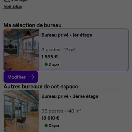
Voir plus
Ma sélection de bureau
Bureau privé
• 1er étage
3
postes • 12 m²
1 595 €
Dispo
Modifier
Autres bureaux de cet espace :
Bureau privé
• 3ème étage
35
postes • 140 m²
18 610 €
Dispo