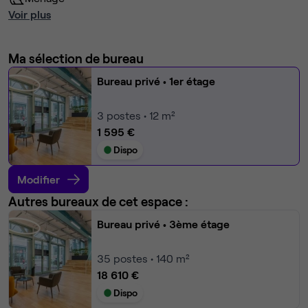
Voir plus
Ma sélection de bureau
Bureau privé
• 1er étage
3
postes • 12 m²
1 595 €
Dispo
Modifier
Autres bureaux de cet espace :
Bureau privé
• 3ème étage
35
postes • 140 m²
18 610 €
Dispo