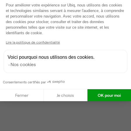
Voir tout
Plateforme de Gestion du Consentem
Pour améliorer votre expérience sur Ubiq, nous utilisons des cookies
et technologies similaires servant à mesurer l'audience, à comprendre
et personnaliser votre navigation. Avec votre accord, nous utilisons
Gestionnaire de l'espace
des cookies pour stocker, consulter et traiter des données
personnelles telles que votre visite sur ce site internet, et les
Axeptio consent
identifiants de cookie.
Vanessa
Lire la politique de confidentialité
Partenaire depuis 2022
Répond en moins d'une heure
Voici pourquoi nous utilisons des cookies.
Taux de réponse : 40%
Nos cookies
Locataires trouvés sur Ubiq : 87
Consentements certifiés par
Contacter
Fermer
Je choisis
OK pour moi