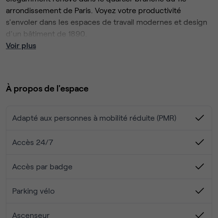
arrondissement de Paris. Voyez votre productivité
s'envoler dans les espaces de travail modernes et design
d'un bâtiment de 1890.
Vous y trouverez des espaces de travail flexibles et
Voir plus
entièrement équipés sur six étages, baignés de lumière
naturelle.
Trouvez ici tout ce dont vous avez besoin pour votre
À propos de l'espace
entreprise, que vous recherchiez des bureaux privés, des
espaces de coworking ou une salle de réunion à Paris.
Passez des journées sans entrave grâce à notre connexion
Adapté aux personnes à mobilité réduite (PMR)
Wi-Fi très rapide et au soutien de notre personnel amical.
Contactez nous via le formulaire pour organiser une visite !
Accès 24/7
Accès par badge
Parking vélo
Ascenseur