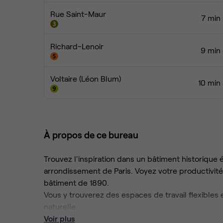
Rue Saint-Maur
7 min 
Richard-Lenoir
9 min 
Voltaire (Léon Blum)
10 min
À propos de ce bureau
Trouvez l'inspiration dans un bâtiment historique
arrondissement de Paris. Voyez votre productivité
bâtiment de 1890.
Vous y trouverez des espaces de travail flexibles
naturelle.
Trouvez ici tout ce dont vous avez besoin pour vo
Voir plus