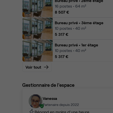
Bureau privé
• 2ème étage
16
postes • 64 m²
8 507 €
Bureau privé
• 3ème étage
10
postes • 40 m²
5 317 €
Bureau privé
• 1er étage
10
postes • 40 m²
5 317 €
Voir tout
Gestionnaire de l'espace
Vanessa
Partenaire depuis 2022
Répond en moins d'une heure