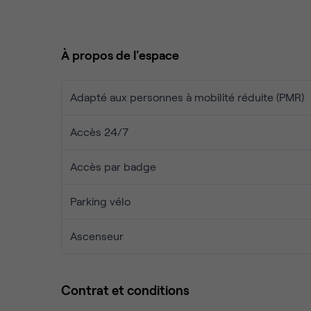
espaces de coworking ou une salle de réunion à Pa
Passez des journées sans entrave grâce à notre c
amical.
À propos de l'espace
Contactez nous via le formulaire pour organiser une
Adapté aux personnes à mobilité réduite (PMR)
Accès 24/7
Accès par badge
Parking vélo
Ascenseur
Contrat et conditions