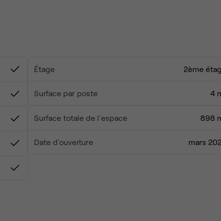
ris.
onnexion Wi-Fi très rapide et au soutien de notre personnel
 visite !
Étage
2ème éta
Surface par poste
4 
Surface totale de l'espace
898 
Date d'ouverture
mars 20