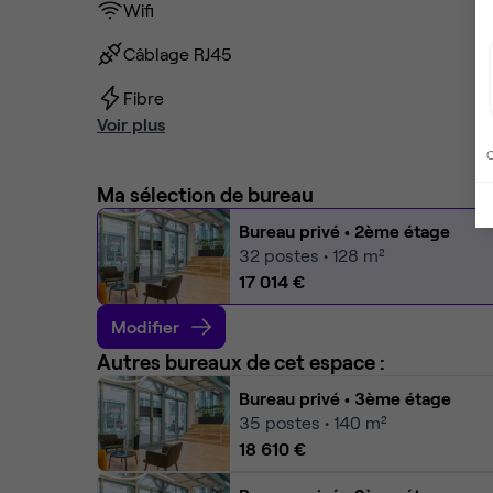
Wifi
Câblage RJ45
Fibre
Voir plus
C
Ma sélection de bureau
Bureau privé
• 2ème étage
32
postes • 128 m²
17 014 €
Modifier
Autres bureaux de cet espace :
Bureau privé
• 3ème étage
35
postes • 140 m²
18 610 €