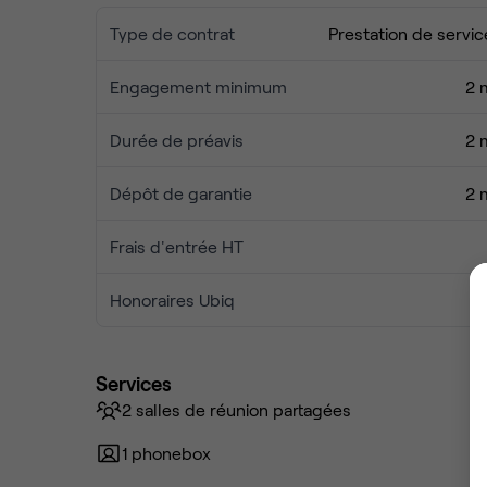
Type de contrat
Prestation de servic
Engagement minimum
2 
Durée de préavis
2 
Dépôt de garantie
2 
Frais d'entrée HT
Honoraires Ubiq
Services
2 salles de réunion partagées
1 phonebox