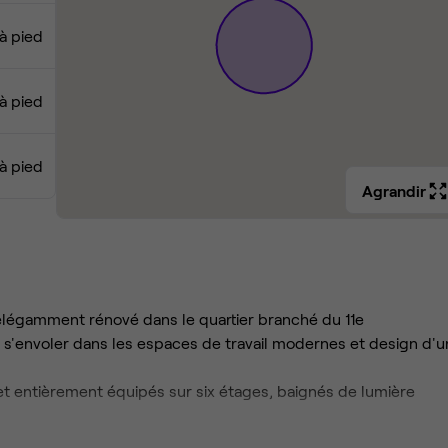
à pied
à pied
 à pied
Agrandir
 élégamment rénové dans le quartier branché du 11e
 s'envoler dans les espaces de travail modernes et design d'u
 et entièrement équipés sur six étages, baignés de lumière
tre entreprise, que vous recherchiez des bureaux privés, des