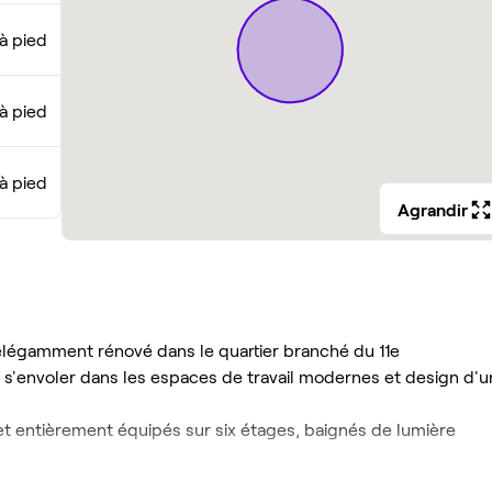
à pied
à pied
 à pied
Agrandir
 élégamment rénové dans le quartier branché du 11e
 s'envoler dans les espaces de travail modernes et design d'u
 et entièrement équipés sur six étages, baignés de lumière
tre entreprise, que vous recherchiez des bureaux privés, des