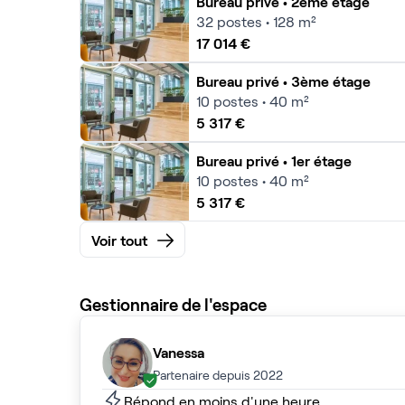
Bureau privé
• 2ème étage
32
postes • 128 m²
17 014 €
Bureau privé
• 3ème étage
10
postes • 40 m²
5 317 €
Bureau privé
• 1er étage
10
postes • 40 m²
5 317 €
Voir tout
Gestionnaire de l'espace
Vanessa
Partenaire depuis 2022
Répond en moins d'une heure