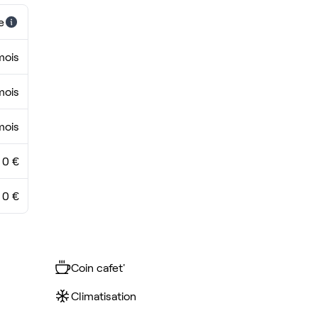
e
mois
mois
mois
0 €
0 €
Coin cafet'
Climatisation