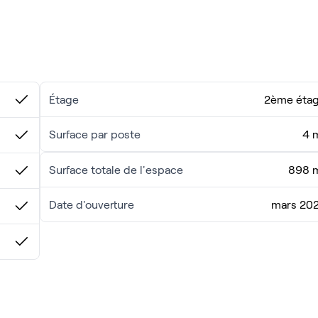
ris.
onnexion Wi-Fi très rapide et au soutien de notre personnel
 visite !
Étage
2ème éta
Surface par poste
4 
Surface totale de l'espace
898 
Date d'ouverture
mars 20