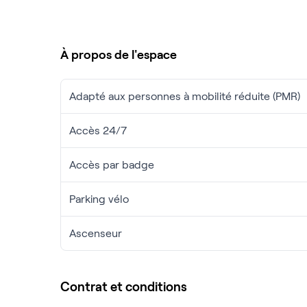
espaces de coworking ou une salle de réunion à Pa
Passez des journées sans entrave grâce à notre c
amical.
À propos de l'espace
Contactez nous via le formulaire pour organiser une
Adapté aux personnes à mobilité réduite (PMR)
Accès 24/7
Accès par badge
Parking vélo
Ascenseur
Contrat et conditions