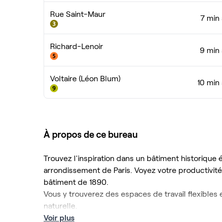
Rue Saint-Maur
7 min 
Richard-Lenoir
9 min 
Voltaire (Léon Blum)
10 min
À propos de ce bureau
Trouvez l'inspiration dans un bâtiment historique
arrondissement de Paris. Voyez votre productivité
bâtiment de 1890.
Vous y trouverez des espaces de travail flexibles
naturelle.
Trouvez ici tout ce dont vous avez besoin pour vo
Voir plus