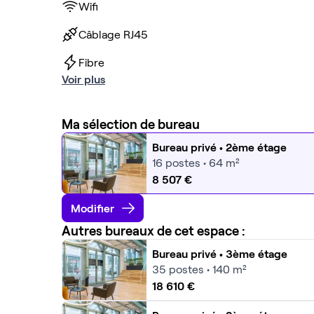
Wifi
Câblage RJ45
Fibre
Voir plus
Ma sélection de bureau
Bureau privé
• 2ème étage
16
postes • 64 m²
8 507 €
Modifier
Autres bureaux de cet espace :
Bureau privé
• 3ème étage
35
postes • 140 m²
18 610 €