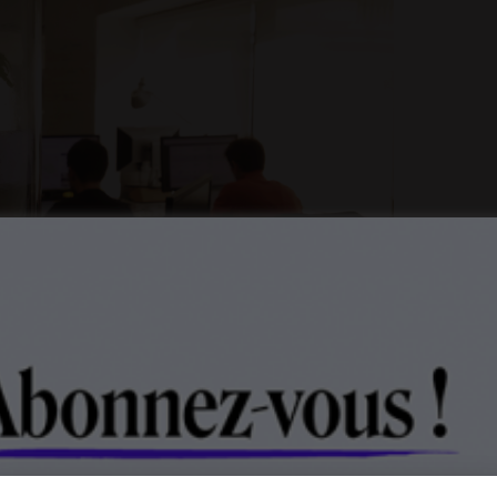
use
n objet vivant lumineux appelé TREEKI. Cette serre
tée d’une LED alimentée par un capteur solaire
se végétale une fois la nuit tombée à destination
 d’enfants ! Cette serre autonome est livrée en