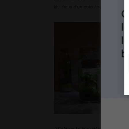
kit : ficus d’un coté / serre et gravier
Visitez la boutique !