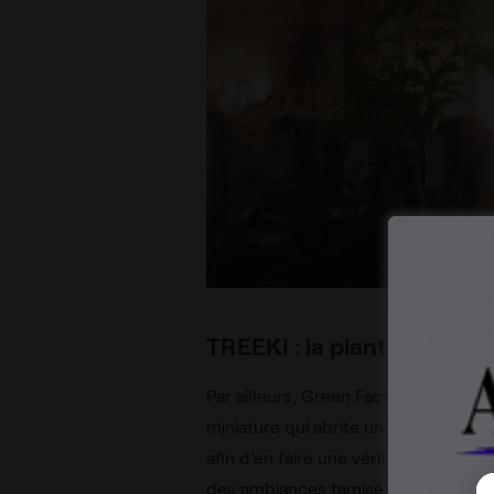
TREEKI : la plante lumine
Par ailleurs, Green Factory a crée u
miniature qui abrite un ficus est do
afin d’en faire une véritable veilleu
des ambiances tamisées et chambres