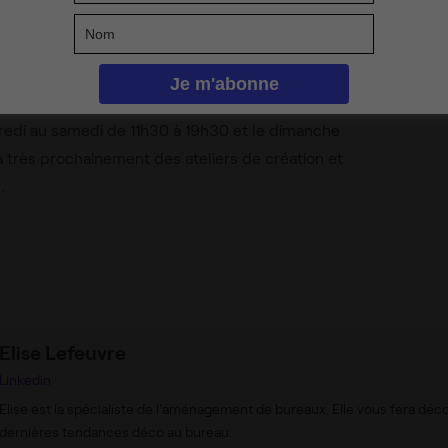
 des solutions végétales personnalisables et
s les créations sont réalisées à la main, dans
ucien Sampaix dans le 10e arrondissement de Paris,
redi au samedi de 11h30 à 19h30 et le dimanche
a très prochainement des ateliers de création et
.
Elise Lefeuvre
Linkedin
Elise est la spécialiste de l'aménagement de bureaux. Elle vous fera déco
dernières tendances déco au bureau.