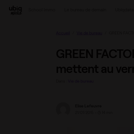
GREEN FACTORY : les plantes se mettent au ve
School Immo
Le bureau de demain
Ubiqdata
Accueil
Vie de bureau
GREEN FACTOR
GREEN FACTORY 
mettent au ver
Dans :
Vie de bureau
Elise Lefeuvre
21/01/2015
•
14 min