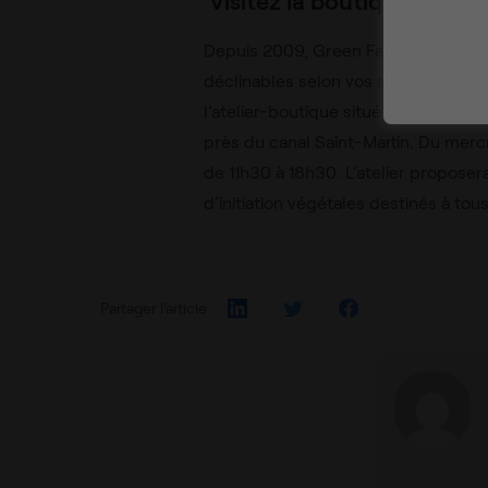
Depuis 2009, Green Factory propose
déclinables selon vos souhaits. Toute
l’atelier-boutique situé au 17 rue L
près du canal Saint-Martin. Du merc
de 11h30 à 18h30. L’atelier proposer
d’initiation végétales destinés à tous
Partager l’article