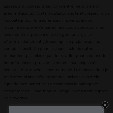
Laissez moi vous raconter comment je me suis enrichi
avec le Stagclub ! En tant qu’autodidacte et créateur d’un
incubateur pour entrepreneurs innovants, je dois
reconnaître que je n’ai pas eu beaucoup d’aide dans mon
lancement car personne n’a d’argent pour ça. La
détermination aidant, j’ai accompli ce projet avec une
véritable sensibilité pour les jeunes talents qui ne
demandent pas mieux que de travailler pour acquérir des
compétences et prouver au monde leurs capacités. Les
accueillir était devenu incontournable. La richesse dont je
parle n’est ni financière ni matériel mais dans la droite
ligne de mon parcours : richesse dans le partage de
compétences… Longue vie au Stagclub et à notre espace
de coworking !