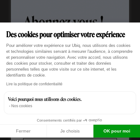
Des cookies pour optimiser votre expérience
Partager l’article
Plateforme de Gestion du Consentement : Personn
Pour améliorer votre expérience sur Ubiq, nous utilisons des cookies
et technologies similaires servant à mesurer l'audience, à comprendre
Claire Riondel
et personnaliser votre navigation. Avec votre accord, nous utilisons
Twitter
Linkedin
des cookies pour stocker, consulter et traiter des données
personnelles telles que votre visite sur ce site internet, et les
A l'affût des innovations, Claire vous informe
identifiants de cookie.
régulièrement de l'actualité du coworking et des
Axeptio consent
Lire la politique de confidentialité
startups.
Voici pourquoi nous utilisons des cookies.
Nos cookies
Consentements certifiés par
Fermer
Je choisis
OK pour moi