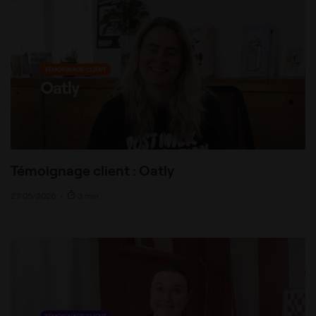
Témoignage client : Oatly
27/05/2026
•
3 min