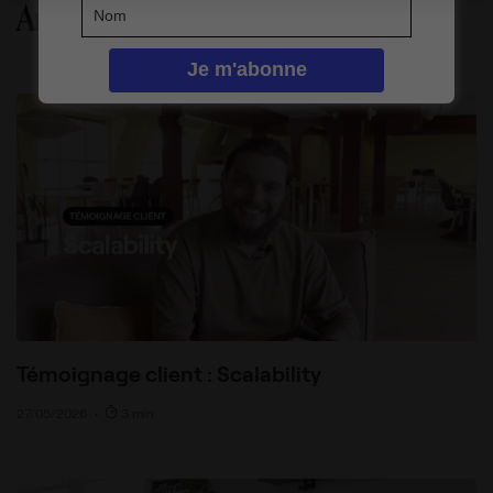
Articles liés
Témoignage client : Scalability
27/05/2026
•
3 min