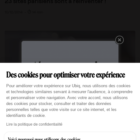
23 sites parisiens sont à réinventer !
10/12/2014
•
14 min
Des cookies pour optimiser votre expérience
Plateforme de Gestion du Consentement : Personn
Pour améliorer votre expérience sur Ubiq, nous utilisons des cookies
et technologies similaires servant à mesurer l'audience, à comprendre
et personnaliser votre navigation. Avec votre accord, nous utilisons
des cookies pour stocker, consulter et traiter des données
Bonne année !
personnelles telles que votre visite sur ce site internet, et les
identifiants de cookie.
Axeptio consent
08/01/2014
•
Lire la politique de confidentialité
Voici pourquoi nous utilisons des cookies.