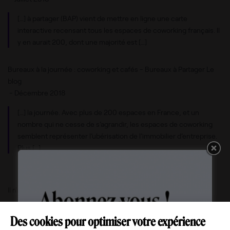
[…] à partager (BAP) vient de mettre en ligne une carte
interactive recensant tous les espaces de coworking français. Il
y en aurait 200, dont une majorité est […]
Bureaux à la journée : coworking et cafés - Bureaux à Partager Le
blog
-
Décembre 2018
[…] la journée. Avec plus de 200 espaces en France, et un
nombre qui ne cesse de s’agrandir, les espaces de coworking
semblent représenter l’ubérisation de l’immobilier d’entreprise.
Plus […]
Il n'est plus possible de laisser un commentaire pour cet article.
Des cookies pour optimiser votre expérience