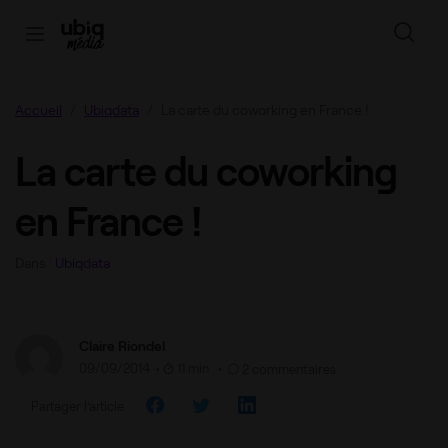
Accueil
Ubiqdata
La carte du coworking en France !
La carte du coworking
en France !
Dans :
Ubiqdata
Claire Riondel
09/09/2014
•
11 min •
2 commentaires
Partager l’article