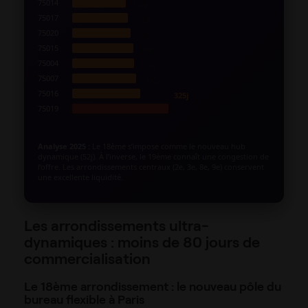
75014
123j
75017
133j
75020
142j
75015
144j
75004
153j
75007
165j
75016
325j
75019
Analyse 2025 :
Le 18ème s’impose comme le nouveau hub
dynamique (52j). À l’inverse, le 19ème connaît une congestion de
l’offre. Les arrondissements centraux (2e, 3e, 8e, 9e) conservent
une excellente liquidité.
Les arrondissements ultra-
dynamiques : moins de 80 jours de
commercialisation
Le 18ème arrondissement : le nouveau pôle du
bureau flexible à Paris