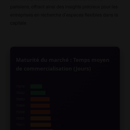
parisiens, offrant ainsi des insights précieux pour les
entreprises en recherche d’espaces flexibles dans la
capitale.
Maturité du marché : Temps moyen
de commercialisation (Jours)
52j
75018
72j
75002
96j
75003
97j
75009
99j
75008
104j
75005
105j
75011
118j