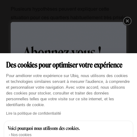
Plusieurs hypothèses peuvent expliquer cette
situation pour ces quartiers habituellement très prisés
pour la
location de bureaux à Paris
:
Une saturation de l’offre face à une demande qui
s’est diversifiée géographiquement
Des cookies pour optimiser votre expérience
Des prix au mètre carré élevés qui peuvent freiner
Plateforme de Gestion du Consentement : Personn
certaines entreprises
Pour améliorer votre expérience sur Ubiq, nous utilisons des cookies
et technologies similaires servant à mesurer l'audience, à comprendre
Une concurrence accrue des arrondissements
et personnaliser votre navigation. Avec votre accord, nous utilisons
des cookies pour stocker, consulter et traiter des données
périphériques offrant un meilleur rapport qualité-
personnelles telles que votre visite sur ce site internet, et les
prix
identifiants de cookie.
Axeptio consent
Lire la politique de confidentialité
Un phénomène de migration des entreprises vers
de nouveaux pôles comme le 18ème
Voici pourquoi nous utilisons des cookies.
Cette situation peut néanmoins représenter une
Nos cookies