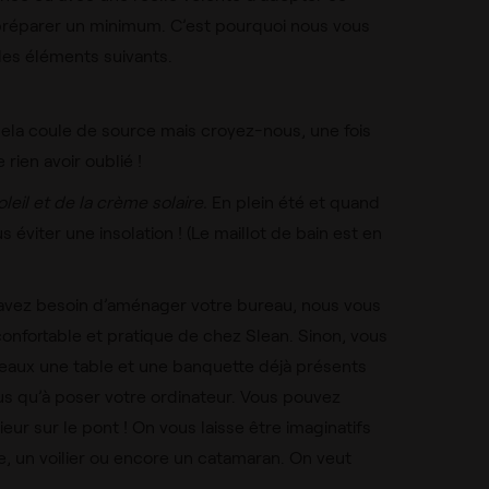
y préparer un minimum. C’est pourquoi nous vous
 les éléments suivants.
ela coule de source mais croyez-nous, une fois
 rien avoir oublié !
eil et de la crème solaire.
En plein été et quand
s éviter une insolation ! (Le maillot de bain est en
 avez besoin d’aménager votre bureau, nous vous
onfortable et pratique de chez Slean. Sinon, vous
teaux une table et une banquette déjà présents
us qu’à poser votre ordinateur. Vous pouvez
eur sur le pont ! On vous laisse être imaginatifs
e, un voilier ou encore un catamaran. On veut