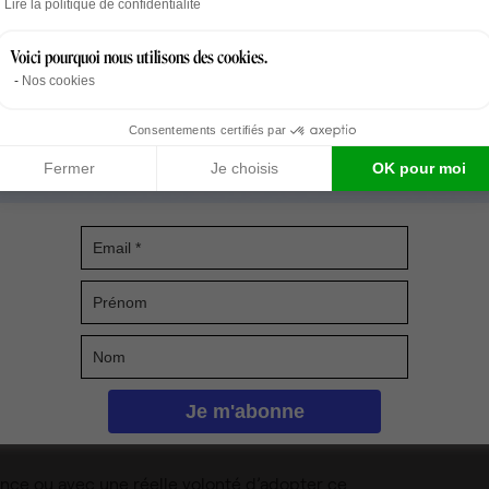
Lire la politique de confidentialité
Voici pourquoi nous utilisons des cookies.
mprévus…
Nos cookies
de travail sans des éléments perturbateurs et
Consentements certifiés par
Fermer
Je choisis
OK pour moi
ine un pied posé sur le ponton que ses AirPods
garder les yeux rivés sur son écran en raison de
l’équipe présente ce jour-là. En plein milieu de
ent de la partie ! Une météo qui nous a permis de
aire un petit espace de coworking.
lleur marin.
nce ou avec une réelle volonté d’adopter ce