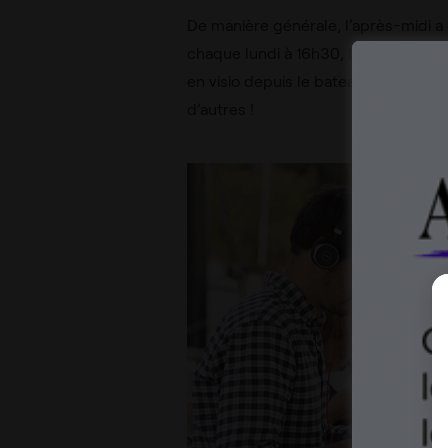
De manière générale, l’après-midi 
chaque lundi à 16h30, la team Ubiq 
en visio depuis le bateau pour certa
d’autres !