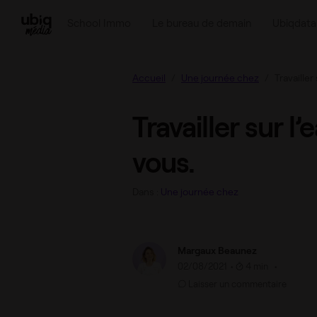
Travailler sur l’eau : on l’a testé pour vous.
School Immo
Le bureau de demain
Ubiqdata
Accueil
Une journée chez
Travailler
Travailler sur l’
vous.
Dans :
Une journée chez
Margaux Beaunez
02/08/2021
•
4 min •
Laisser un commentaire