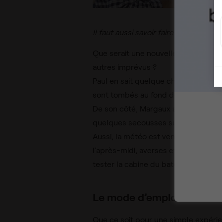
Il faut aussi savoir faire face aux i
Que serait une nouvelle expérience 
autres imprévus ?
Paul en sait quelque chose car à pe
sont tombés au fond de la Seine…
De son côté, Margaux a eu du mal à 
quelques secousses sur le bateau.
Aussi, la météo est venue perturber 
l’après-midi, averses et orages étai
tester la cabine du bateau et d’en f
Le mode d’emploi du travai
Que ce soit pour une simple expérie