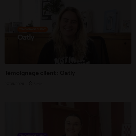
Témoignage client : Oatly
27/05/2026
•
3 min