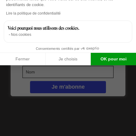
Toutes nos annonces à Bordeaux !
identifiants de cookie.
Axeptio consent
Lire la politique de confidentialité
Voici pourquoi nous utilisons des cookies.
Partager l’article
Nos cookies
Consentements certifiés par
Claire Riondel
Fermer
Je choisis
OK pour moi
Twitter
Linkedin
A l'affût des innovations, Claire vous informe
régulièrement de l'actualité du coworking et des
startups.