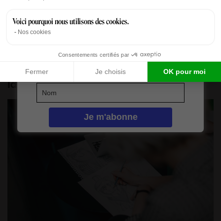
l’avoir placé, il doit décrire brièvement le moment et
Voici pourquoi nous utilisons des cookies.
sa signification. Continuez jusqu’à ce que tous les
Nos cookies
participants aient placé un moment et partagé sa
signification.
Consentements certifiés par
Fermer
Je choisis
OK pour moi
Idée 3 : La galerie de portraits