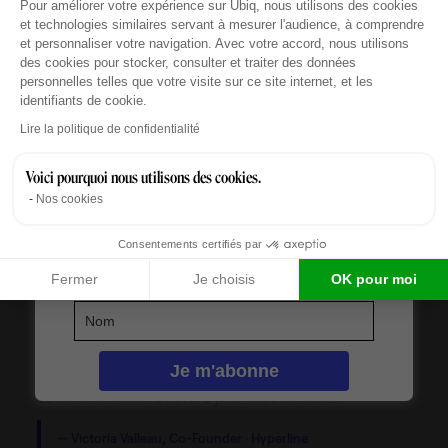
Pour améliorer votre expérience sur Ubiq, nous utilisons des cookies
et technologies similaires servant à mesurer l'audience, à comprendre
et personnaliser votre navigation. Avec votre accord, nous utilisons
des cookies pour stocker, consulter et traiter des données
personnelles telles que votre visite sur ce site internet, et les
Le bureau Off Market adapté
identifiants de cookie.
Axeptio consent
Lire la politique de confidentialité
Le bureau qu’Hyperline a signé n’avait jamais été mis en
ligne. C’est exactement là que réside la valeur d’Ubiq :
Voici pourquoi nous utilisons des cookies.
l’accès à des offres off-market, que seul un réseau
Nos cookies
d’experts bien connectés peut dénicher.
Hyperline ont
été les seuls à le visiter. Et ils l’ont pris tout de suite.
Consentements certifiés par
Fermer
Je choisis
OK pour moi
« On a besoin de ces personnes-là qui sont au
courant de ces offres qui ne sortent pas encore. Ce
bureau-là, il n’a jamais été en ligne. On a été les
seuls à le visiter et on l’a pris tout de suite. »
— Victoria Valleau, Co-Founder · Hyperline