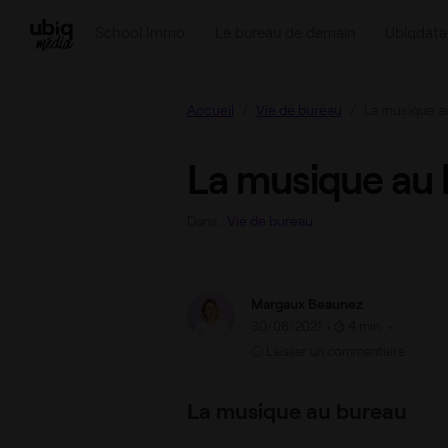
La musique au bureau
School Immo
Le bureau de demain
Ubiqdata
Accueil
Vie de bureau
La musique a
La musique au
Dans :
Vie de bureau
Margaux Beaunez
30/08/2021
•
4 min •
Laisser un commentaire
La musique au bureau