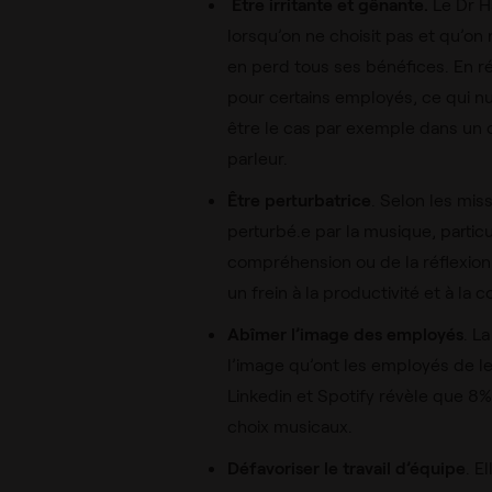
Être irritante et gênante.
Le Dr H
lorsqu’on ne choisit pas et qu’on
en perd tous ses bénéfices. En ré
pour certains employés, ce qui nui
être le cas par exemple dans un 
parleur.
Être perturbatrice
. Selon les miss
perturbé.e par la musique, partic
compréhension ou de la réflexion.
un frein à la productivité et à la 
Abîmer l’image des employés
. L
l’image qu’ont les employés de le
Linkedin et Spotify révèle que 8
choix musicaux.
Défavoriser le travail d’équipe
. E