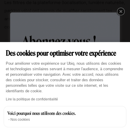
Les filtres de la plateforme (localisation, lumière naturelle,
parking vélo) ont permis de qualifier rapidement les
annonces et de ne visiter que les biens qui
correspondaient vraiment aux attentes des Lincolniens.
« La plateforme Ubiq nous a permis d’avoir une
Des cookies pour optimiser votre expérience
relation directe avec le marché, conforme aux
Plateforme de Gestion du Consentement : Personn
critères que nous cherchions. »
Pour améliorer votre expérience sur Ubiq, nous utilisons des cookies
et technologies similaires servant à mesurer l'audience, à comprendre
et personnaliser votre navigation. Avec votre accord, nous utilisons
— Priscilla De Kerviler, DGA · Lincoln
des cookies pour stocker, consulter et traiter des données
personnelles telles que votre visite sur ce site internet, et les
identifiants de cookie.
Axeptio consent
Lire la politique de confidentialité
Le résultat : rue du Louvre, des bureaux
Voici pourquoi nous utilisons des cookies.
Nos cookies
dont tout le monde est très satisfait