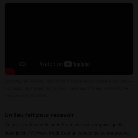
Le rooftop de WeWork Madrid lors d’un événement organisé par Ubiq —
L’occasion de mesurer la qualité du cadre quand le lieu se transforme
en espace de réception.
Un lieu fait pour recevoir
Ce que la vidéo révèle peut-être mieux que n’importe quelle
description : WeWork Madrid est un espace qui se transforme.