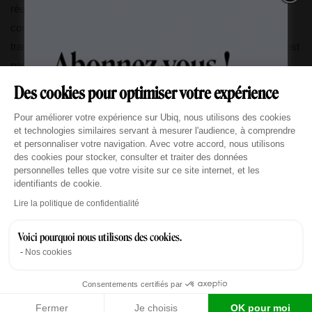
réellement exceptionnelles, c’est cette fiabilité du panorama
combinée à l’accessibilité depuis l’ensemble des espaces de
travail qui a fait la différence. Chez WeWork Madrid, la vue n’est
pas un bonus : c’est le cœur de l’expérience.
Des cookies pour optimiser votre expérience
Plateforme de Gestion du Consentement : Personn
Pour améliorer votre expérience sur Ubiq, nous utilisons des cookies
LAURÉAT UBIQ 2026 — LA PLUS BELLE VUE
et technologies similaires servant à mesurer l'audience, à comprendre
WeWork Madrid
et personnaliser votre navigation. Avec votre accord, nous utilisons
des cookies pour stocker, consulter et traiter des données
7 Rue de Madrid, Paris 8ème
personnelles telles que votre visite sur ce site internet, et les
identifiants de cookie.
Voir la fiche espace →
Axeptio consent
Lire la politique de confidentialité
Voici pourquoi nous utilisons des cookies.
Nos cookies
→
Découvrir le palmarès complet de la plus belle vue 2026
Consentements certifiés par
Fermer
Je choisis
OK pour moi