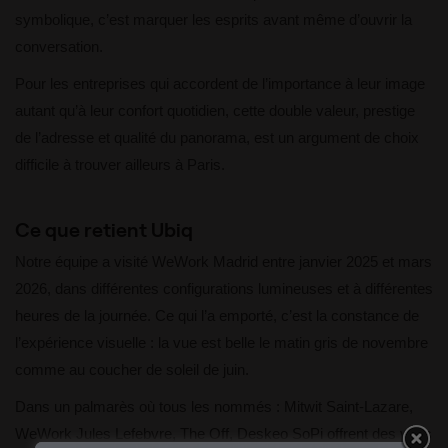
symbolique, c’est marquer les esprits avant même d’ouvrir la
conversation.
Pour les entreprises qui accordent de l’importance à leur image
autant qu’à leur confort quotidien, cette double valeur, prestige
de l’adresse et qualité du panorama, est un argument de choix
difficile à trouver ailleurs à Paris.
Ce que retient Ubiq
Notre équipe a visité WeWork Madrid entre janvier 2025 et mars
2026, dans différentes configurations lumineuses et à différentes
heures de la journée. Ce qui l’a emporté, c’est la constance de
l’expérience visuelle : la vue est belle le matin gris de novembre
comme au coucher de soleil de juin.
Dans un palmarès où tous les nommés : Mitwit Saint-Lazare,
WeWork Jules Lefebvre, The Off, Deskeo SoPi offrent des vues