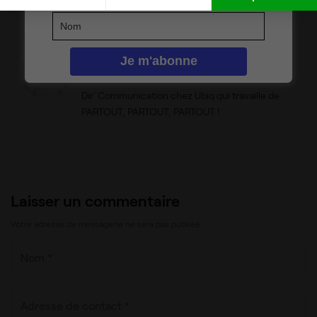
Partager l’article
Margaux Beaunez
Linkedin
Dir' Communication chez Ubiq qui travaille de
PARTOUT, PARTOUT, PARTOUT !
Laisser un commentaire
Votre adresse de messagerie ne sera pas publiée