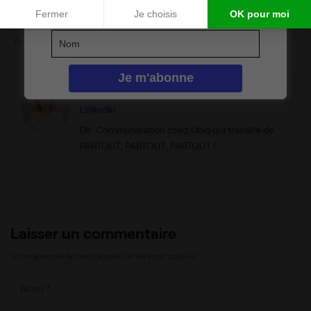
2026
Fermer
Je choisis
OK pour moi
Partager l’article
Margaux Beaunez
Linkedin
Dir' Communication chez Ubiq qui travaille de
PARTOUT, PARTOUT, PARTOUT !
Laisser un commentaire
Votre adresse de messagerie ne sera pas publiée