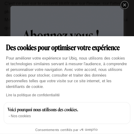
C’est ce pari sur le ressenti plutôt que sur l’image, sur l’attention
plutôt que sur l’apparat, qui a convaincu notre jury. Kwerk
Messine prouve qu’en 2026, le prestige le plus durable est celui
qui se construit dans la relation entre un espace et ses
membres
Des cookies pour optimiser votre expérience
Plateforme de Gestion du Consentement : Personn
Pour améliorer votre expérience sur Ubiq, nous utilisons des cookies
LAURÉAT UBIQ 2026 — LE PLUS PRESTIGIEUX
et technologies similaires servant à mesurer l'audience, à comprendre
Kwerk Messine
et personnaliser votre navigation. Avec votre accord, nous utilisons
des cookies pour stocker, consulter et traiter des données
16 Avenue de Messine, Paris 8ème
personnelles telles que votre visite sur ce site internet, et les
identifiants de cookie.
Voir la fiche espace →
Axeptio consent
Lire la politique de confidentialité
Voici pourquoi nous utilisons des cookies.
Nos cookies
→
Découvrir le palmarès complet du coworking le plus prestigieux
Consentements certifiés par