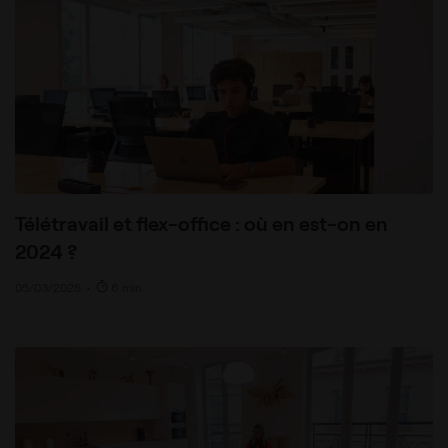
Télétravail et flex-office : où en est-on en
2024 ?
05/03/2025
•
6 min