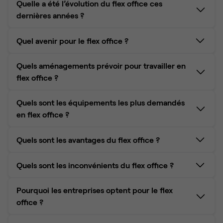
Quelle a été l’évolution du flex office ces
dernières années ?
Quel avenir pour le flex office ?
Quels aménagements prévoir pour travailler en
flex office ?
Quels sont les équipements les plus demandés
en flex office ?
Quels sont les avantages du flex office ?
Quels sont les inconvénients du flex office ?
Une grand flexibilité
Mobilier flexible :
bureaux ajustables en hauteur
Une optimisation de l'utilisation des espaces
Pourquoi les entreprises optent pour le flex
et chaises ergonomiques.
L'incitation à la collaboration et à l'innovation
Difficultés de communication et de collaboration
office ?
L'adaptation aux nouveaux styles de travail
Manque de stabilité et de routine
Technologies de communication :
écrans
L'attraction et la rétention des talents
Problèmes de gestion des ressources