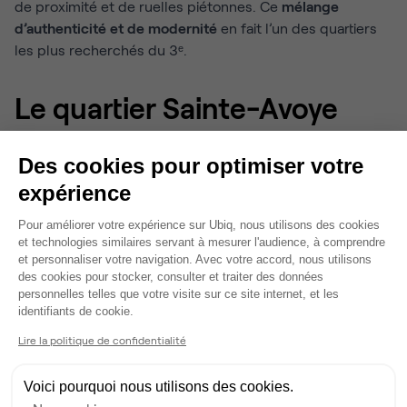
de proximité et de ruelles piétonnes. Ce
mélange
d’authenticité et de modernité
en fait l’un des quartiers
les plus recherchés du 3ᵉ.
Le quartier Sainte-Avoye
Dans le sud-ouest du 3ᵉ arrondissement, le quartier
Des cookies pour optimiser votre
Sainte-Avoye offre
un cadre plus calme mais tout aussi
expérience
riche culturellement
. Ses rues pittoresques, comme la
rue des Archives ou la rue Vieille-du-Temple, rappellent
Plateforme de Gestion du Consentem
Pour améliorer votre expérience sur Ubiq, nous utilisons des cookies
l’histoire ancienne du Marais.
et technologies similaires servant à mesurer l'audience, à comprendre
et personnaliser votre navigation. Avec votre accord, nous utilisons
On y trouve plusieurs lieux emblématiques : le
Musée
des cookies pour stocker, consulter et traiter des données
Carnavalet
personnelles telles que votre visite sur ce site internet, et les
, entièrement consacré à l’histoire de Paris, et
Axeptio consent
identifiants de cookie.
le jardin Anne-Frank, petite oasis discrète qui permet de
souffler en plein centre-ville. Les galeries d’art y sont
Lire la politique de confidentialité
nombreuses, confirmant le rôle du secteur dans la vie
artistique parisienne.
Voici pourquoi nous utilisons des cookies.